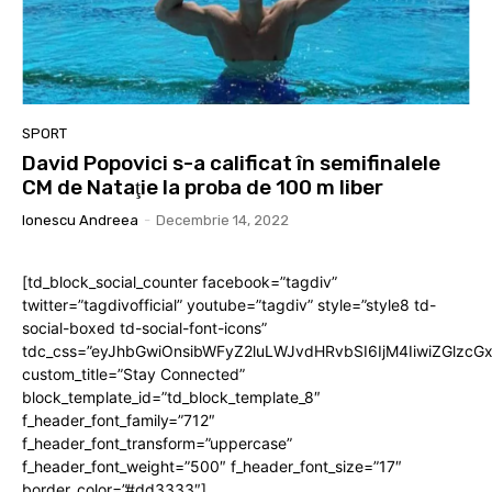
SPORT
David Popovici s-a calificat în semifinalele
CM de Nataţie la proba de 100 m liber
Ionescu Andreea
-
Decembrie 14, 2022
[td_block_social_counter facebook=”tagdiv”
twitter=”tagdivofficial” youtube=”tagdiv” style=”style8 td-
social-boxed td-social-font-icons”
tdc_css=”eyJhbGwiOnsibWFyZ2luLWJvdHRvbSI6IjM4IiwiZGlz
custom_title=”Stay Connected”
block_template_id=”td_block_template_8″
f_header_font_family=”712″
f_header_font_transform=”uppercase”
f_header_font_weight=”500″ f_header_font_size=”17″
border_color=”#dd3333″]