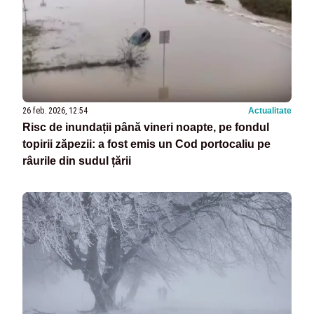
26 feb. 2026, 12:54
Actualitate
Risc de inundații până vineri noapte, pe fondul
topirii zăpezii: a fost emis un Cod portocaliu pe
râurile din sudul țării