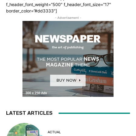
f_header_font_weight=”500″ f_header_font_size=”17″
border_color=”#dd3333″]
- Advertisement -
LATEST ARTICLES
ACTUAL