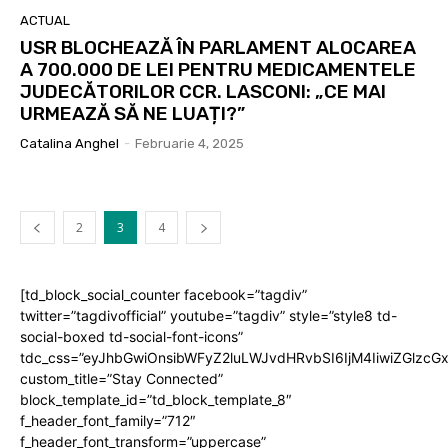
ACTUAL
USR BLOCHEAZĂ ÎN PARLAMENT ALOCAREA
A 700.000 DE LEI PENTRU MEDICAMENTELE
JUDECĂTORILOR CCR. LASCONI: „CE MAI
URMEAZĂ SĂ NE LUAȚI?”
Catalina Anghel
-
Februarie 4, 2025
2
3
4
[td_block_social_counter facebook=”tagdiv”
twitter=”tagdivofficial” youtube=”tagdiv” style=”style8 td-
social-boxed td-social-font-icons”
tdc_css=”eyJhbGwiOnsibWFyZ2luLWJvdHRvbSI6IjM4IiwiZGlz
custom_title=”Stay Connected”
block_template_id=”td_block_template_8″
f_header_font_family=”712″
f_header_font_transform=”uppercase”