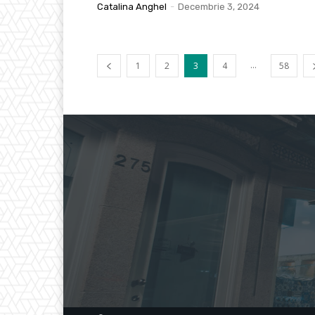
Catalina Anghel
-
Decembrie 3, 2024
...
1
2
3
4
58