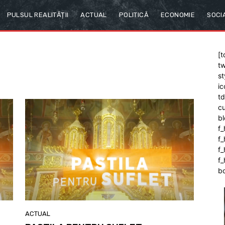
PULSUL REALITĂȚII
ACTUAL
POLITICĂ
ECONOMIE
SOCI
[t
tw
st
ic
t
cu
bl
f_
f
f
f_
b
ACTUAL