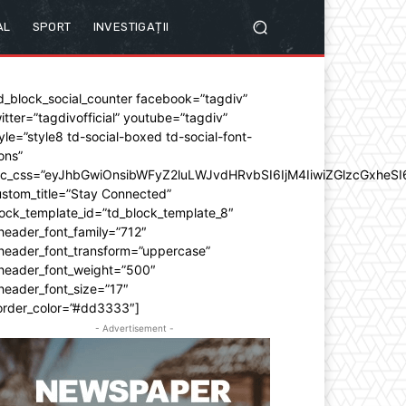
AL
SPORT
INVESTIGAȚII
d_block_social_counter facebook=”tagdiv”
itter=”tagdivofficial” youtube=”tagdiv”
yle=”style8 td-social-boxed td-social-font-
ons”
dc_css=”eyJhbGwiOnsibWFyZ2luLWJvdHRvbSI6IjM4IiwiZGlzcGxhe
stom_title=”Stay Connected”
ock_template_id=”td_block_template_8″
header_font_family=”712″
_header_font_transform=”uppercase”
_header_font_weight=”500″
header_font_size=”17″
order_color=”#dd3333″]
- Advertisement -