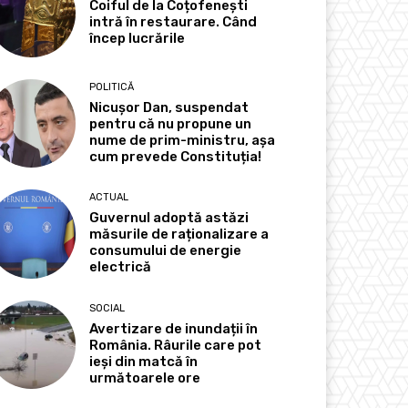
Coiful de la Coțofenești
intră în restaurare. Când
încep lucrările
POLITICĂ
Nicușor Dan, suspendat
pentru că nu propune un
nume de prim-ministru, așa
cum prevede Constituția!
ACTUAL
Guvernul adoptă astăzi
măsurile de raționalizare a
consumului de energie
electrică
SOCIAL
Avertizare de inundații în
România. Râurile care pot
ieși din matcă în
următoarele ore