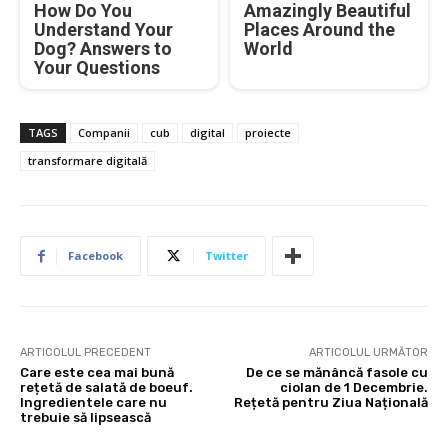
How Do You
Amazingly Beautiful
Understand Your
Places Around the
Dog? Answers to
World
Your Questions
TAGS
Companii
cub
digital
proiecte
transformare digitală
Facebook
Twitter
ARTICOLUL PRECEDENT
ARTICOLUL URMĂTOR
Care este cea mai bună
De ce se mănâncă fasole cu
rețetă de salată de boeuf.
ciolan de 1 Decembrie.
Ingredientele care nu
Rețetă pentru Ziua Națională
trebuie să lipsească