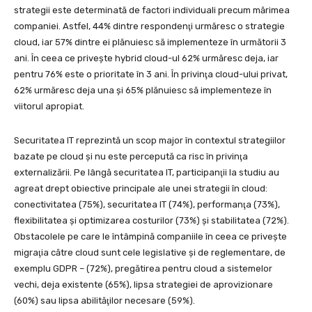
strategii este determinată de factori individuali precum mărimea
companiei. Astfel, 44% dintre respondenţi urmăresc o strategie
cloud, iar 57% dintre ei plănuiesc să implementeze în următorii 3
ani. În ceea ce priveşte hybrid cloud-ul 62% urmăresc deja, iar
pentru 76% este o prioritate în 3 ani. În privinţa cloud-ului privat,
62% urmăresc deja una şi 65% plănuiesc să implementeze în
viitorul apropiat.
Securitatea IT reprezintă un scop major în contextul strategiilor
bazate pe cloud şi nu este percepută ca risc în privinţa
externalizării. Pe lângă securitatea IT, participanţii la studiu au
agreat drept obiective principale ale unei strategii în cloud:
conectivitatea (75%), securitatea IT (74%), performanţa (73%),
flexibilitatea şi optimizarea costurilor (73%) şi stabilitatea (72%).
Obstacolele pe care le întâmpină companiile în ceea ce priveşte
migraţia către cloud sunt cele legislative şi de reglementare, de
exemplu GDPR – (72%), pregătirea pentru cloud a sistemelor
vechi, deja existente (65%), lipsa strategiei de aprovizionare
(60%) sau lipsa abilităţilor necesare (59%).