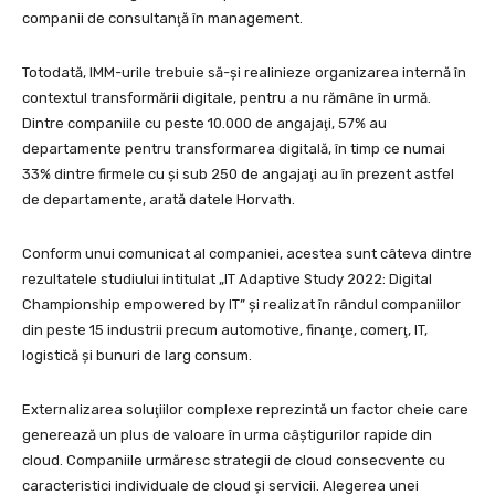
companii de consultanţă în management.
Totodată, IMM-urile trebuie să-şi realinieze organizarea internă în
contextul transformării digitale, pentru a nu rămâne în urmă.
Dintre companiile cu peste 10.000 de angajaţi, 57% au
departamente pentru transformarea digitală, în timp ce numai
33% dintre firmele cu şi sub 250 de angajaţi au în prezent astfel
de departamente, arată datele Horvath.
Conform unui comunicat al companiei, acestea sunt câteva dintre
rezultatele studiului intitulat „IT Adaptive Study 2022: Digital
Championship empowered by IT” şi realizat în rândul companiilor
din peste 15 industrii precum automotive, finanţe, comerţ, IT,
logistică şi bunuri de larg consum.
Externalizarea soluţiilor complexe reprezintă un factor cheie care
generează un plus de valoare în urma câştigurilor rapide din
cloud. Companiile urmăresc strategii de cloud consecvente cu
caracteristici individuale de cloud şi servicii. Alegerea unei