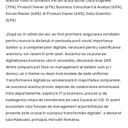
acestor roluri în următorii trei ani arată astfel: Data Engineer
(75%), Product Owner (67%), Business Consultant & Analyst (65%),
Scrum Master (64%), AI Product Owner (64%), Data Scientist
(63%).
„După ce, în ultimii doi ani, au fost prioritare asigurarea condiţiilor
pentru munca la distanţă, în perioada post-covid, importanţa
datelor şi a competenţelor digitale, necesare pentru valorificarea
acestora, vor reveni în prim-plan. Accentul se va pune pe
digitalizarea business-ului în ansamblu, deoarece doar 20%
dintre companii pot face un management al datelor cum şi-l
doresc, iar o treime nu deţin încă modele de date uniforme.
Transformarea digitală se accelerează în majoritatea companiilor,
iar succesul acestui proces depinde de colaborarea armonioasă
între departamente, experţi în IT şi business, precum şi de
înţelegerea rolului de coordonare pe care îl joacă un CIO. În acest
ecosistem rolul funcţiei de management al portofoliului de
proiecte este crucial în succesul transformării digitale”, a declarat
Iulia Malioukis, principal, Horvath România.