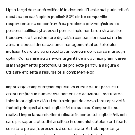
Lipsa forţei de muncă calificată în domeniul IT este mai puţin critică
decât sugerează opinia publică: 80% dintre companiile
respondente nu se confruntă cu probleme privind găsirea de
personal calificat şi adecvat pentru implementarea strategiilor.
Obiectivul de transformare digitală a companiilor riscă să nu fie
atins, în special din cauza unui management al portofoliului
ineficient care are ca şi rezultat un consum de resurse mai puţin
optim. Companiile au o nevoie urgentă de a optimiza planificarea
şi managementul portofoliului de proiecte pentru a asigura o
utilizare eficientă a resurselor şi competenţelor.
Importanţa competenţelor digitale va creşte pe tot parcursul
anilor următori în numeroase domenii de activitate. Recrutarea
talentelor digitale alături de traininguri de dezvoltare reprezintă
factorii principali ai unei digitalizări de succes. Companiile au
realizat importanţa rolurilor dedicate în contextul digitalizării, cele
care presupun aptitudini analitice în domeniul datelor sunt foarte
solicitate pe piaţă, precizează sursa citată. Astfel, importanţa