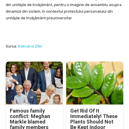
din unităţile de învăţământ, pentru o imagine de ansamblu asupra
dinamicii din sistem, în contextul protestului personalului din
unităţile de învăţământ preuniversitar.
Sursa:
Adevarul Zilei
Famous family
Get Rid Of It
conflict: Meghan
Immediately! These
Markle blamed
Plants Should Not
family members
Be Kept Indoor