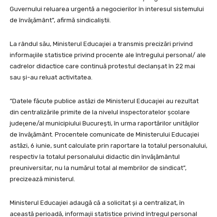
Guvernului reluarea urgentă a negocierilor în interesul sistemului
de învăţământ”, afirmă sindicaliştii.
La rândul său, Ministerul Educaţiei a transmis precizări privind
informaţiile statistice privind procente ale întregului personal/ ale
cadrelor didactice care continuă protestul declanşat în 22 mai
sau şi-au reluat activitatea.
”Datele făcute publice astăzi de Ministerul Educaţiei au rezultat
din centralizările primite de la nivelul inspectoratelor şcolare
judeţene/al municipiului Bucureşti, în urma raportărilor unităţilor
de învăţământ. Procentele comunicate de Ministerului Educaţiei
astăzi, 6 iunie, sunt calculate prin raportare la totalul personalului,
respectiv la totalul personalului didactic din învăţământul
preuniversitar, nu la numărul total al membrilor de sindicat”,
precizează ministerul.
Ministerul Educaţiei adaugă că a solicitat şi a centralizat, în
această perioadă, informaţii statistice privind întregul personal