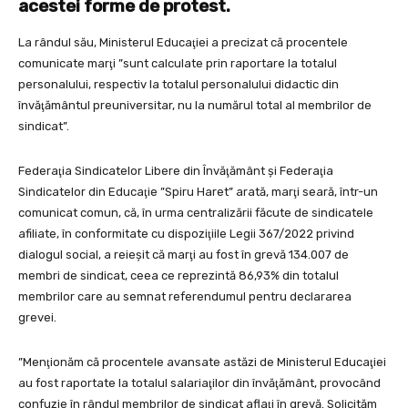
acestei forme de protest.
La rândul său, Ministerul Educaţiei a precizat că procentele
comunicate marţi ”sunt calculate prin raportare la totalul
personalului, respectiv la totalul personalului didactic din
învăţământul preuniversitar, nu la numărul total al membrilor de
sindicat”.
Federaţia Sindicatelor Libere din Învăţământ şi Federaţia
Sindicatelor din Educaţie ”Spiru Haret” arată, marţi seară, într-un
comunicat comun, că, în urma centralizării făcute de sindicatele
afiliate, în conformitate cu dispoziţiile Legii 367/2022 privind
dialogul social, a reieşit că marţi au fost în grevă 134.007 de
membri de sindicat, ceea ce reprezintă 86,93% din totalul
membrilor care au semnat referendumul pentru declararea
grevei.
”Menţionăm că procentele avansate astăzi de Ministerul Educaţiei
au fost raportate la totalul salariaţilor din învăţământ, provocând
confuzie în rândul membrilor de sindicat aflaţi în grevă. Solicităm