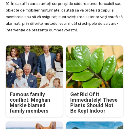
10. În cazul în care sunteți surprinși de căderea unor tencuieli sau
obiecte de mobilier răsturnate, cautați să vă protejați capul și
membrele sau să vă asigurați supraviețuirea; ulterior veți caută să
alarmați, prin diferite metode, vecinii cât și echipele de salvare-
intervenție de prezența dumneavoastră.
Famous family
Get Rid Of It
conflict: Meghan
Immediately! These
Markle blamed
Plants Should Not
family members
Be Kept Indoor