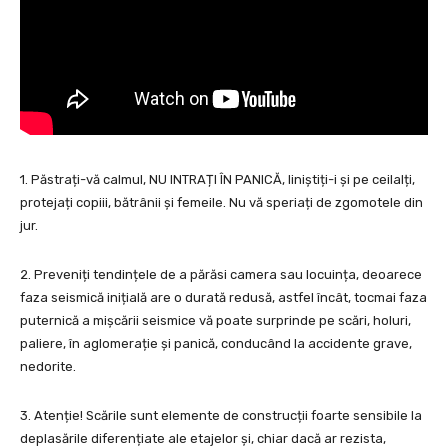
1. Păstrați-vă calmul, NU INTRAȚI ÎN PANICĂ, liniștiți-i și pe ceilalți,
protejați copiii, bătrânii și femeile. Nu vă speriați de zgomotele din
jur.
2. Preveniți tendințele de a părăsi camera sau locuința, deoarece
faza seismică inițială are o durată redusă, astfel încât, tocmai faza
puternică a mișcării seismice vă poate surprinde pe scări, holuri,
paliere, în aglomerație și panică, conducând la accidente grave,
nedorite.
3. Atenție! Scările sunt elemente de construcții foarte sensibile la
deplasările diferențiate ale etajelor și, chiar dacă ar rezista,