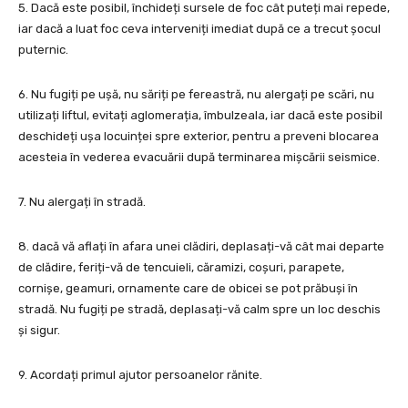
5. Dacă este posibil, închideți sursele de foc cât puteți mai repede,
iar dacă a luat foc ceva interveniți imediat după ce a trecut șocul
puternic.
6. Nu fugiți pe ușă, nu săriți pe fereastră, nu alergați pe scări, nu
utilizați liftul, evitați aglomerația, îmbulzeala, iar dacă este posibil
deschideți ușa locuinței spre exterior, pentru a preveni blocarea
acesteia în vederea evacuării după terminarea mișcării seismice.
7. Nu alergați în stradă.
8. dacă vă aflați în afara unei clădiri, deplasați-vă cât mai departe
de clădire, feriți-vă de tencuieli, căramizi, coșuri, parapete,
cornișe, geamuri, ornamente care de obicei se pot prăbuși în
stradă. Nu fugiți pe stradă, deplasați-vă calm spre un loc deschis
și sigur.
9. Acordați primul ajutor persoanelor rănite.