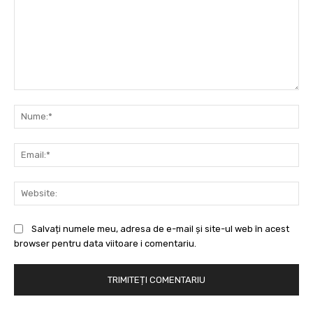
Comentariu:
Nu
Ema
Web
Salvați numele meu, adresa de e-mail și site-ul web în acest
browser pentru data viitoare i comentariu.