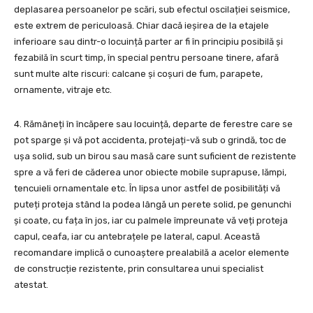
deplasarea persoanelor pe scări, sub efectul oscilației seismice,
este extrem de periculoasă. Chiar dacă ieșirea de la etajele
inferioare sau dintr-o locuință parter ar fi în principiu posibilă și
fezabilă în scurt timp, în special pentru persoane tinere, afară
sunt multe alte riscuri: calcane și coșuri de fum, parapete,
ornamente, vitraje etc.
4. Rămâneți în încăpere sau locuință, departe de ferestre care se
pot sparge și vă pot accidenta, protejați-vă sub o grindă, toc de
ușa solid, sub un birou sau masă care sunt suficient de rezistente
spre a vă feri de căderea unor obiecte mobile suprapuse, lămpi,
tencuieli ornamentale etc. În lipsa unor astfel de posibilități vă
puteți proteja stând la podea lângă un perete solid, pe genunchi
și coate, cu fața în jos, iar cu palmele împreunate vă veți proteja
capul, ceafa, iar cu antebrațele pe lateral, capul. Această
recomandare implică o cunoaștere prealabilă a acelor elemente
de construcție rezistente, prin consultarea unui specialist
atestat.