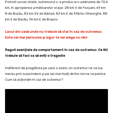
Potrivit sursei citate, cutremurul s-a produs la o adâncime de 73,4
km, în apropierea următoarelor oraşe: 28 km V de Focșani, 69 km
N de Buzău, 82 km SV de Bârlad, 82 km E de Sfântu-Gheorghe, 88
km S de Bacău, 96 km E de Brașov.
Locul din casă unde nu trebuie să stai în caz de cutremur.
Este cel mai periculos și sigur te vei alege cu răni
Reguli esențiale de comportament în caz de cutremur. Ce NU
trebuie să faci ca să eviți o tragedie
Indiferent de pregătirea pe care o avem, un cutremur ne va lua
mereu prin surprindere și pe cei mai mulți dintre noi ne va panica.
Cum să acționăm în caz de cutremur?