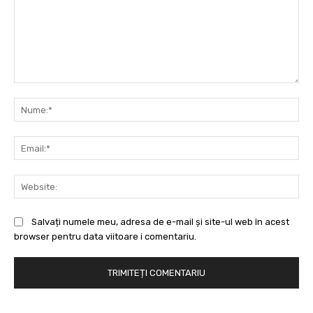
Comentariu:
Nu
Ema
Web
Salvați numele meu, adresa de e-mail și site-ul web în acest
browser pentru data viitoare i comentariu.