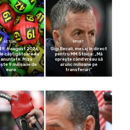
ACTUAL
SPORT
49, 6 august 2026.
Gigi Becali, mesaj în direct
e câștigătoare au
pentru MM Stoica: „Mă
 anunțate. Miza
oprește când vreau să
ște 9 milioane de
arunc milioane pe
euro
transferuri”