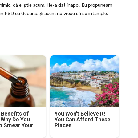
nimic, că el știe acum. I le-a dat înapoi. Eu propuneam
in PSD cu Geoană. Și acum nu vreau să se întâmple,
Benefits of
You Won't Believe It!
! Why Do You
You Can Afford These
o Smear Your
Places