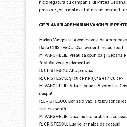
nicio legătură cu campania lui Mircea Geoană. 
precizat: „nu a mai existat nici un contact al
CE PLANURI ARE MARIAN VANGHELIE PENT
Marian Vanghelie: Avem nevoie de Androneas
Radu CRISTESCU: Clar, evident, nu contest.
M. VANGHELIE: Vreau să spun că și Geoană e (
fost ăia zece parlamentari.
R. CRISTESCU: Altă prostie.
R. CRISTESCU: Și cu ce ne ajută ea? Cu ce?
M. VANGHELIE: Aduce, aduce. A vorbit cu Cris
ocupă!
R.CRISTESCU: Dar să o văd la televizor că ies
zice niciodată.
M. VANGHELIE: Dacă nu era problema cu ceasur
R. CRISTESCU: Lua-le-ar naiba de ceasuri!