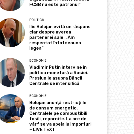
FCSB nu este patronul”
POLITICĂ
Ilie Bolojan evită un răspuns
clar despre averea
partenerei sale: „Am
respectat întotdeauna
legea”
ECONOMIE
Vladimir Putin intervine în
politica monetară a Rusiei.
Presiunile asupra Băncii
Centrale se intensifică
ECONOMIE
Bolojan anunță restricțiile
de consum energetic.
Centralele pe combustibili
fosili, repornite. La ore de
vârf se va apela la importuri
– LIVE TEXT