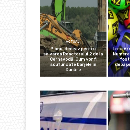
ACTUAL
Planul decisiv pentru
Loto 6/
salvarea Reactorului 2 de la
Numerel
Cernavodă. Cum vor fi
fost
scufundate barjele în
depășe
Dunăre