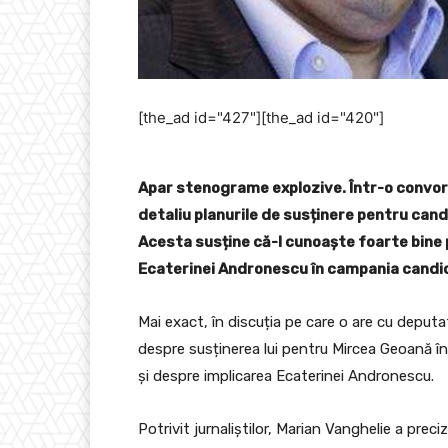
[the_ad id="427"][the_ad id="420"]
Apar stenograme explozive. Într-o convorbi
detaliu planurile de susținere pentru can
Acesta susține că-l cunoaște foarte bine 
Ecaterinei Andronescu în campania candi
Mai exact, în discuția pe care o are cu depu
despre susținerea lui pentru Mircea Geoană în
și despre implicarea Ecaterinei Andronescu.
Potrivit jurnaliștilor, Marian Vanghelie a preci