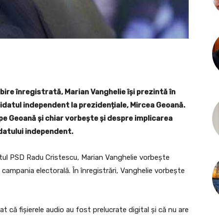
re înregistrată, Marian Vanghelie își prezintă în
didatul independent la prezidențiale, Mircea Geoană.
pe Geoană și chiar vorbește și despre implicarea
datului independent.
tatul PSD Radu Cristescu, Marian Vanghelie vorbește
 campania electorală. În înregistrări, Vanghelie vorbește
zat că fișierele audio au fost prelucrate digital și că nu are