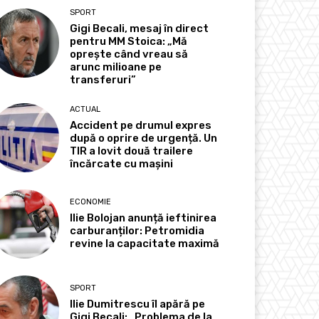
SPORT
Gigi Becali, mesaj în direct
pentru MM Stoica: „Mă
oprește când vreau să
arunc milioane pe
transferuri”
ACTUAL
Accident pe drumul expres
după o oprire de urgență. Un
TIR a lovit două trailere
încărcate cu mașini
ECONOMIE
Ilie Bolojan anunță ieftinirea
carburanților: Petromidia
revine la capacitate maximă
SPORT
Ilie Dumitrescu îl apără pe
Gigi Becali: „Problema de la