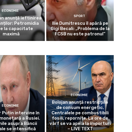
ECONOMIE
SPORT
jan anunță ieftinirea
nților: Petromidia
Ilie Dumitrescu îl apără pe
ne la capacitate
Gigi Becali: „Problema de la
maximă
FCSB nu este patronul”
ECONOMIE
Bolojan anunță restricțiile
ECONOMIE
de consum energetic.
 Putin intervine în
Centralele pe combustibili
 monetară a Rusiei.
fosili, repornite. La ore de
nile asupra Băncii
vârf se va apela la importuri
le se intensifică
– LIVE TEXT