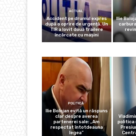
ACTUAL
Accident pe drumul expres
Ilie Bolo
după o oprire de urgență. Un
carbura
TIR a lovit două trailere
revi
încărcate cu mașini
POLITICĂ
Ilie Bolojan evită un răspuns
clar despre averea
Vladimir
partenerei sale: „Am
politica
respectat întotdeauna
Presiu
legea”
Centra