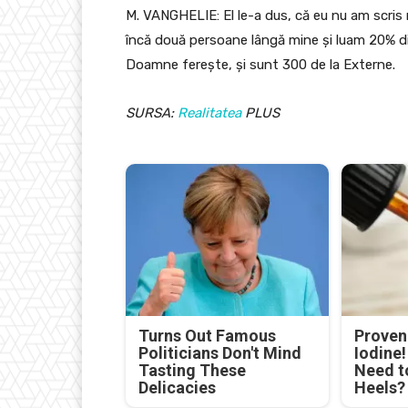
M. VANGHELIE: El le-a dus, că eu nu am scris 
încă două persoane lângă mine și luam 20% d
Doamne ferește, și sunt 300 de la Externe.
SURSA:
Realitatea
PLUS
Turns Out Famous
Proven 
Politicians Don't Mind
Iodine
Tasting These
Need t
Delicacies
Heels?