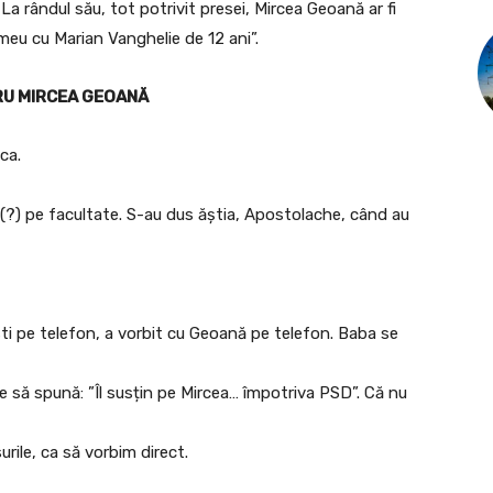
La rândul său, tot potrivit presei, Mircea Geoană ar fi
 meu cu Marian Vanghelie de 12 ani”.
RU MIRCEA GEOANĂ
ca.
?) pe facultate. S-au dus ăștia, Apostolache, când au
ti pe telefon, a vorbit cu Geoană pe telefon. Baba se
e să spună: ”Îl susțin pe Mircea… împotriva PSD”. Că nu
ile, ca să vorbim direct.