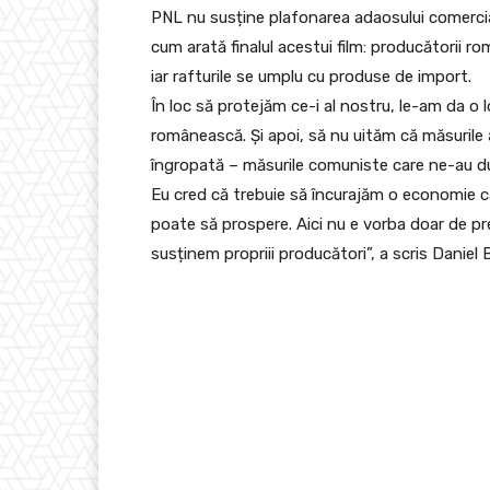
PNL nu susține plafonarea adaosului comercia
cum arată finalul acestui film: producătorii r
iar rafturile se umplu cu produse de import.
În loc să protejăm ce-i al nostru, le-am da o
românească. Și apoi, să nu uităm că măsuril
îngropată – măsurile comuniste care ne-au dus 
Eu cred că trebuie să încurajăm o economie c
poate să prospere. Aici nu e vorba doar de pr
susținem propriii producători”, a scris Daniel