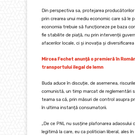
Din perspectiva sa, protejarea producătorilor 
prin crearea unui mediu economic care să le pe
economia trebuie să funcționeze pe baza compe
fie stabilite de piață, nu prin intervenții gu
afacerilor locale, ci și inovația și diversificarea
Mircea Fechet anunță o premieră în Româ
transportului ilegal de lemn
Buda aduce în discuție, de asemenea, riscuri
comunistă, un timp marcat de reglementări str
teama sa că, prin măsuri de control asupra pre
în ultima instanță consumatorii.
„De ce PNL nu susține plafonarea adaosului 
legitimă la care, eu ca politician liberal, ales