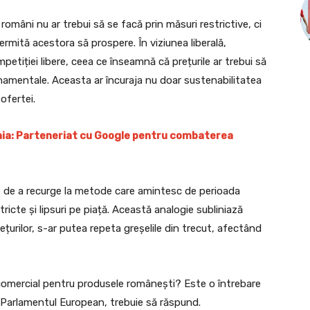
români nu ar trebui să se facă prin măsuri restrictive, ci
rmită acestora să prospere. În viziunea liberală,
tiției libere, ceea ce înseamnă că prețurile ar trebui să
vernamentale. Aceasta ar încuraja nu doar sustenabilitatea
 ofertei.
nia: Parteneriat cu Google pentru combaterea
le de a recurge la metode care amintesc de perioada
icte și lipsuri pe piață. Această analogie subliniază
țurilor, s-ar putea repeta greșelile din trecut, afectând
comercial pentru produsele românești? Este o întrebare
 în Parlamentul European, trebuie să răspund.