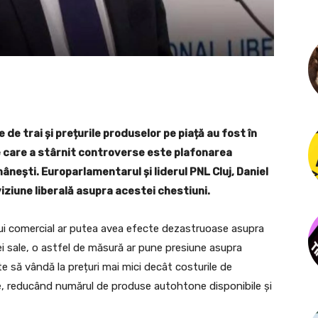
 de trai și prețurile produselor pe piață au fost în
le care a stârnit controverse este plafonarea
nești. Europarlamentarul și liderul PNL Cluj, Daniel
iziune liberală asupra acestei chestiuni.
ui comercial ar putea avea efecte dezastruoase asupra
 sale, o astfel de măsură ar pune presiune asupra
te să vândă la prețuri mai mici decât costurile de
e, reducând numărul de produse autohtone disponibile și