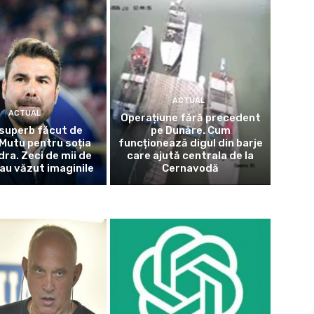
ACTUAL
ACTUAL
Operațiune fără precedent
superb făcut de
pe Dunăre. Cum
Mutu pentru soția
funcționează digul din barje
dra. Zeci de mii de
care ajută centrala de la
au văzut imaginile
Cernavodă