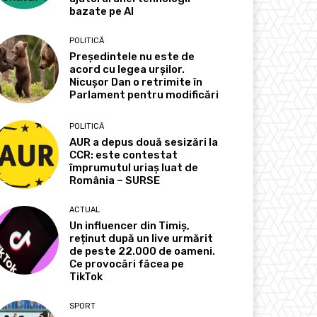
bazate pe AI
POLITICĂ
Președintele nu este de
acord cu legea urșilor.
Nicușor Dan o retrimite în
Parlament pentru modificări
POLITICĂ
AUR a depus două sesizări la
CCR: este contestat
împrumutul uriaș luat de
România – SURSE
ACTUAL
Un influencer din Timiș,
reținut după un live urmărit
de peste 22.000 de oameni.
Ce provocări făcea pe
TikTok
SPORT