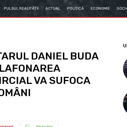
PULSUL REALITĂȚII
ACTUAL
POLITICĂ
ECONOMIE
SOCI
U
ARUL DANIEL BUDA
 PLAFONAREA
RCIAL VA SUFOCA
OMÂNI
interest
WhatsApp