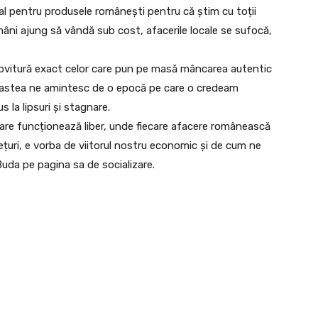
l pentru produsele românești pentru că știm cu toții
omâni ajung să vândă sub cost, afacerile locale se sufocă,
 lovitură exact celor care pun pe masă mâncarea autentic
e astea ne amintesc de o epocă pe care o credeam
la lipsuri și stagnare.
are funcționează liber, unde fiecare afacere românească
ețuri, e vorba de viitorul nostru economic și de cum ne
 Buda pe pagina sa de socializare.