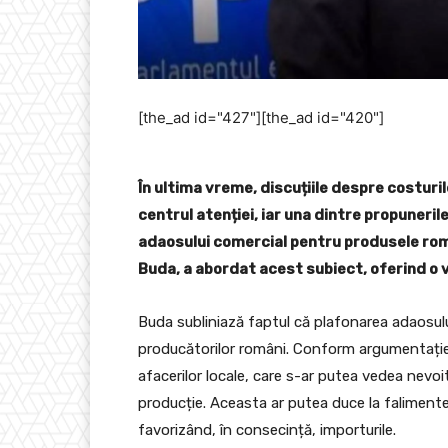
[the_ad id="427"][the_ad id="420"]
În ultima vreme, discuțiile despre costurile
centrul atenției, iar una dintre propuneri
adaosului comercial pentru produsele româ
Buda, a abordat acest subiect, oferind o v
Buda subliniază faptul că plafonarea adaosul
producătorilor români. Conform argumentației
afacerilor locale, care s-ar putea vedea nevoi
producție. Aceasta ar putea duce la faliment
favorizând, în consecință, importurile.