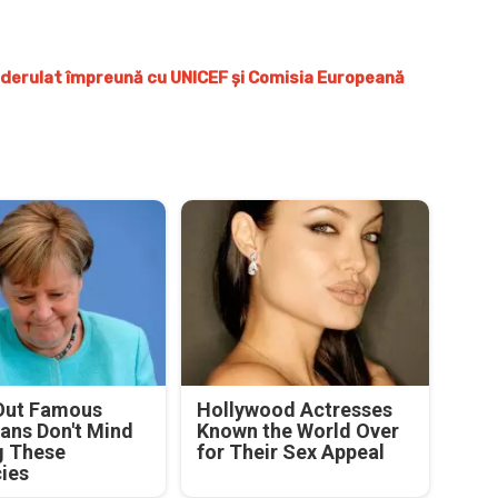
”, derulat împreună cu UNICEF și Comisia Europeană
Out Famous
Hollywood Actresses
ians Don't Mind
Known the World Over
g These
for Their Sex Appeal
cies