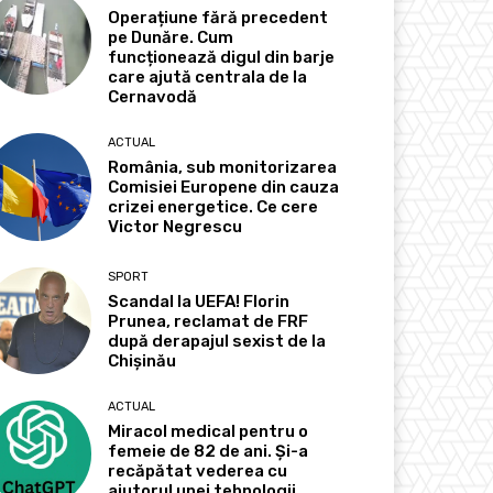
Operațiune fără precedent
pe Dunăre. Cum
funcționează digul din barje
care ajută centrala de la
Cernavodă
ACTUAL
România, sub monitorizarea
Comisiei Europene din cauza
crizei energetice. Ce cere
Victor Negrescu
SPORT
Scandal la UEFA! Florin
Prunea, reclamat de FRF
după derapajul sexist de la
Chișinău
ACTUAL
Miracol medical pentru o
femeie de 82 de ani. Și-a
recăpătat vederea cu
ajutorul unei tehnologii