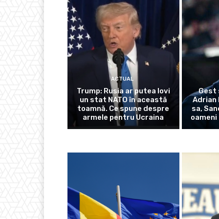
ACTUAL
Trump: Rusia ar putea lovi
Gest 
un stat NATO în această
Adrian 
toamnă. Ce spune despre
sa, San
armele pentru Ucraina
oameni 