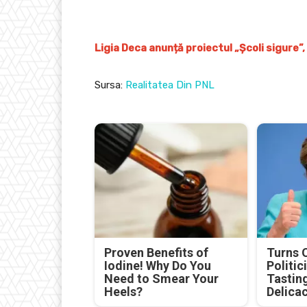
Ligia Deca anunță proiectul „Școli sigure
Sursa:
Realitatea Din PNL
Proven Benefits of
Turns 
Iodine! Why Do You
Politic
Need to Smear Your
Tastin
Heels?
Delica