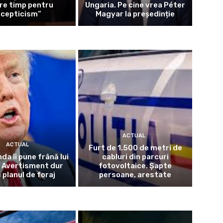
re timp pentru
Ungaria. Pe cine vrea Péter
scepticism”
Magyar la președinție
ACTUAL
ACTUAL
Furt de 1.500 de metri de
da îi pune frână lui
cabluri din parcuri
 Avertisment dur
fotovoltaice. Șapte
 planul de foraj
persoane, arestate