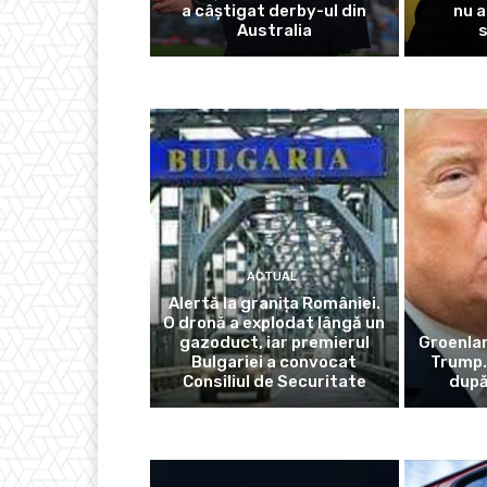
a câștigat derby-ul din
nu a
Australia
ACTUAL
Alertă la granița României.
O dronă a explodat lângă un
gazoduct, iar premierul
Groenlan
Bulgariei a convocat
Trump.
Consiliul de Securitate
după