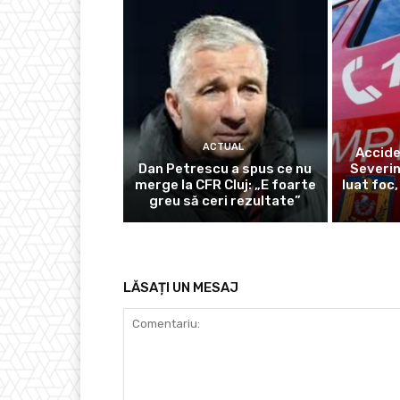
ACTUAL
Accide
Dan Petrescu a spus ce nu
Severin
merge la CFR Cluj: „E foarte
luat foc,
greu să ceri rezultate”
LĂSAȚI UN MESAJ