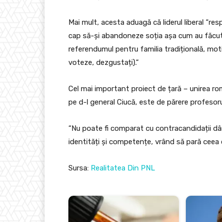
Mai mult, acesta aduagă că liderul liberal “resp
cap să-și abandoneze soția așa cum au făcut
referendumul pentru familia tradițională, moti
voteze, dezgustați).“
Cel mai important proiect de țară – unirea rom
pe d-l general Ciucă, este de părere profesorul
“Nu poate fi comparat cu contracandidații dân
identități și competențe, vrând să pară ceea c
Sursa:
Realitatea Din PNL