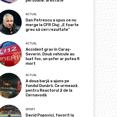
persoane, arestate
ACTUAL
Dan Petrescu a spus ce nu
merge la CFR Cluj: „E foarte
greu să ceri rezultate”
ACTUAL
Accident grav în Caraș-
Severin. Două vehicule au
luat foc, un șofer ar putea fi
mort
ACTUAL
A doua barjă a ajuns pe
fundul Dunării. Ce urmează
pentru Reactorul 2 de la
Cernavodă
SPORT
David Popovici, favorit la