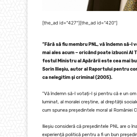
[the_ad id="427"][the_ad id="420"]
“Fără să fiu membru PNL, vă îndemn să-l vo
mai ales acum – oricând poate izbucni Al Tr
fostul Ministru al Apărării este cea mai 
Sorin Ilieșiu, autor al Raportului pentru
ca nelegitim şi criminal (2005).
“Vă îndemn să-l votați-l și pentru că e un om
luminat, al moralei creștine, al dreptății socia
cum spunea președintele moral al României C
Ilieșiu consideră că președintele PNL are o îna
experiență politică pentru a fi un bun președi