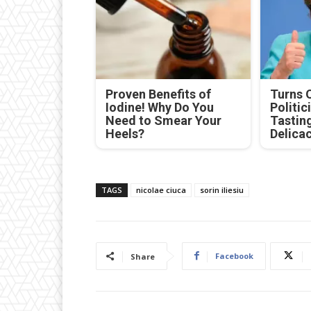
Proven Benefits of
Turns 
Iodine! Why Do You
Politic
Need to Smear Your
Tastin
Heels?
Delica
TAGS
nicolae ciuca
sorin iliesiu
Facebook
Share