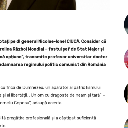
tați pe dl general Nicolae-Ionel CIUCĂ. Consider că
eilea Război Mondial – fostul şef de Stat Major și
bună opțiune”, transmite profesor universitar doctor
 condamnarea regimului politic comunist din România
 cu frică de Dumnezeu, un apărător al patriotismului
le și al libertății. „Un om cu dragoste de neam și țară” –
orneliu Coposu”, adaugă acesta.
ltă pregătire profesională și a câștigat suficientă
nte.