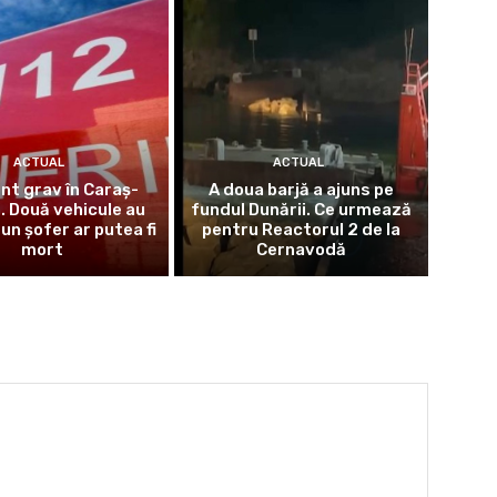
ACTUAL
ACTUAL
nt grav în Caraș-
A doua barjă a ajuns pe
. Două vehicule au
fundul Dunării. Ce urmează
 un șofer ar putea fi
pentru Reactorul 2 de la
mort
Cernavodă