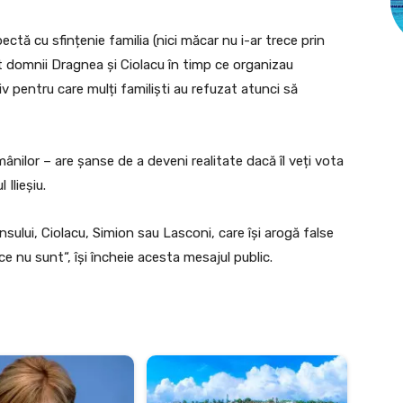
ectă cu sfințenie familia (nici măcar nu i-ar trece prin
 domnii Dragnea și Ciolacu în timp ce organizau
v pentru care mulți familiști au refuzat atunci să
ânilor – are șanse de a deveni realitate dacă îl veți vota
 Ilieșiu.
sului, Ciolacu, Simion sau Lasconi, care își arogă false
e nu sunt“, își încheie acesta mesajul public.