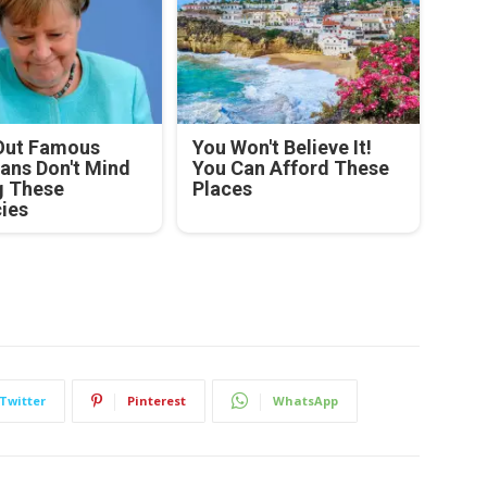
Out Famous
You Won't Believe It!
ians Don't Mind
You Can Afford These
g These
Places
cies
Twitter
Pinterest
WhatsApp