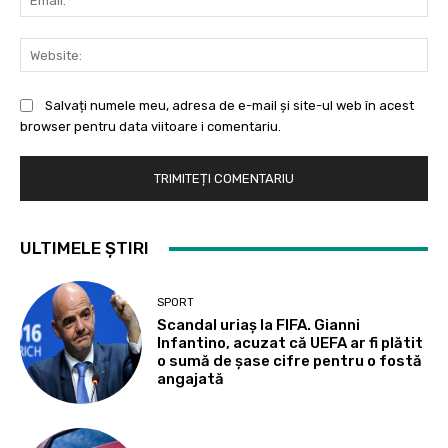
Web
Salvați numele meu, adresa de e-mail și site-ul web în acest
browser pentru data viitoare i comentariu.
ULTIMELE ȘTIRI
SPORT
Scandal uriaș la FIFA. Gianni
Infantino, acuzat că UEFA ar fi plătit
o sumă de șase cifre pentru o fostă
angajată