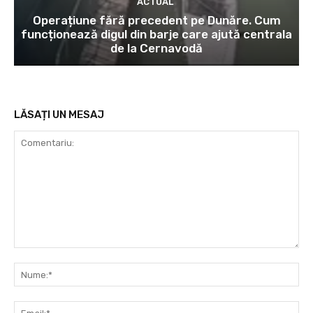
ACTUAL
Operațiune fără precedent pe Dunăre. Cum
funcționează digul din barje care ajută centrala
de la Cernavodă
LĂSAȚI UN MESAJ
Comentariu:
Nu
Ema