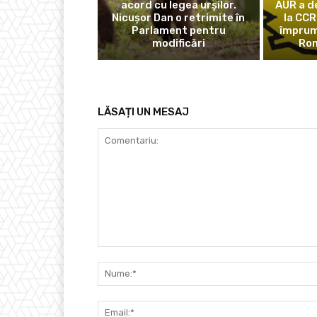
acord cu legea urșilor.
AUR a d
Nicușor Dan o retrimite în
la CCR
Parlament pentru
împrum
modificări
Rom
LĂSAȚI UN MESAJ
Comentariu: