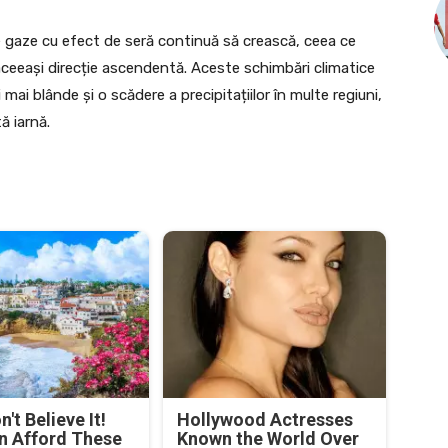
lte gaze cu efect de seră continuă să crească, ceea ce
ceeași direcție ascendentă. Aceste schimbări climatice
i mai blânde și o scădere a precipitațiilor în multe regiuni,
ă iarnă.
't Believe It!
Hollywood Actresses
n Afford These
Known the World Over