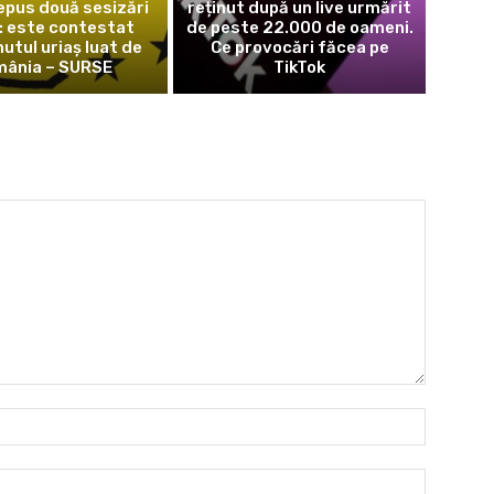
epus două sesizări
reținut după un live urmărit
: este contestat
de peste 22.000 de oameni.
utul uriaș luat de
Ce provocări făcea pe
ânia – SURSE
TikTok
Nume:*
Email:*