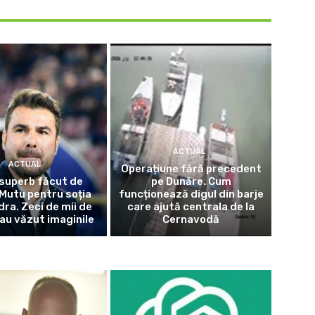
ACTUAL
ACTUAL
Operațiune fără precedent
superb făcut de
pe Dunăre. Cum
Mutu pentru soția
funcționează digul din barje
dra. Zeci de mii de
care ajută centrala de la
au văzut imaginile
Cernavodă