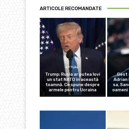
ARTICOLE RECOMANDATE
ACTUAL
Trump: Rusia ar putea lovi
Gest 
un stat NATO în această
Adrian 
toamnă. Ce spune despre
sa, San
armele pentru Ucraina
oameni 