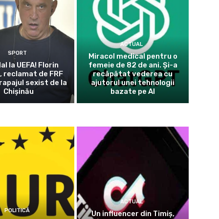
ACTUAL
SPORT
Miracol medical pentru o
l la UEFA! Florin
femeie de 82 de ani. Și-a
, reclamat de FRF
recăpătat vederea cu
apajul sexist de la
ajutorul unei tehnologii
Chișinău
bazate pe AI
ACTUAL
POLITICĂ
Un influencer din Timiș,