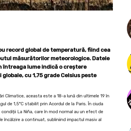
ou record global de temperatură, fiind cea
eputul măsurătorilor meteorologice. Datele
n întreaga lume indică o creștere
 globale, cu 1,75 grade Celsius peste
ri Climatice, aceasta este a 18-a lună din ultimele 19 în
l de 1,5°C stabilit prin Acordul de la Paris. În ciuda
at condiții La Niña, care în mod normal au un efect de
e încălzire a continuat, subliniind impactul masiv al