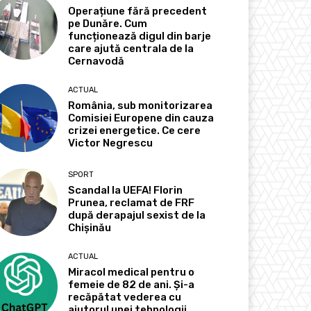
Operațiune fără precedent
pe Dunăre. Cum
funcționează digul din barje
care ajută centrala de la
Cernavodă
ACTUAL
România, sub monitorizarea
Comisiei Europene din cauza
crizei energetice. Ce cere
Victor Negrescu
SPORT
Scandal la UEFA! Florin
Prunea, reclamat de FRF
după derapajul sexist de la
Chișinău
ACTUAL
Miracol medical pentru o
femeie de 82 de ani. Și-a
recăpătat vederea cu
ajutorul unei tehnologii