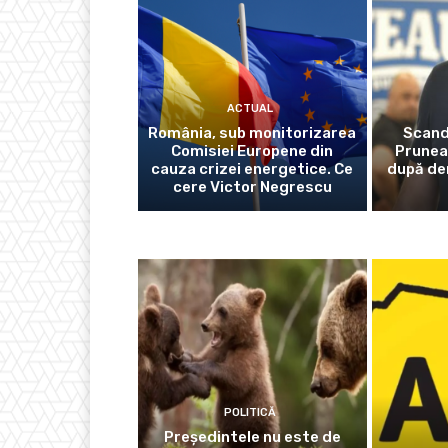
ACTUAL
România, sub monitorizarea
Scanda
Comisiei Europene din
Prunea
cauza crizei energetice. Ce
după der
cere Victor Negrescu
POLITICĂ
Președintele nu este de