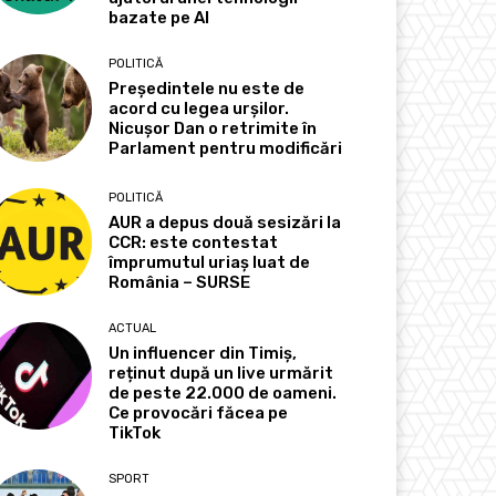
bazate pe AI
POLITICĂ
Președintele nu este de
acord cu legea urșilor.
Nicușor Dan o retrimite în
Parlament pentru modificări
POLITICĂ
AUR a depus două sesizări la
CCR: este contestat
împrumutul uriaș luat de
România – SURSE
ACTUAL
Un influencer din Timiș,
reținut după un live urmărit
de peste 22.000 de oameni.
Ce provocări făcea pe
TikTok
SPORT