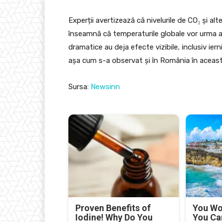
Experții avertizează că nivelurile de CO₂ și a
înseamnă că temperaturile globale vor urma a
dramatice au deja efecte vizibile, inclusiv iern
așa cum s-a observat și în România în aceast
Sursa:
Newsinn
Proven Benefits of
You Won
Iodine! Why Do You
You Ca