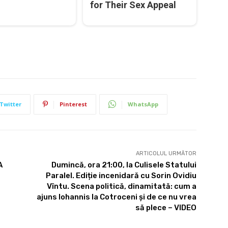
for Their Sex Appeal
Twitter
Pinterest
WhatsApp
ARTICOLUL URMĂTOR
A
Dumincă, ora 21:00, la Culisele Statului
Paralel. Ediție incenidară cu Sorin Ovidiu
Vîntu. Scena politică, dinamitată: cum a
ajuns Iohannis la Cotroceni și de ce nu vrea
să plece – VIDEO