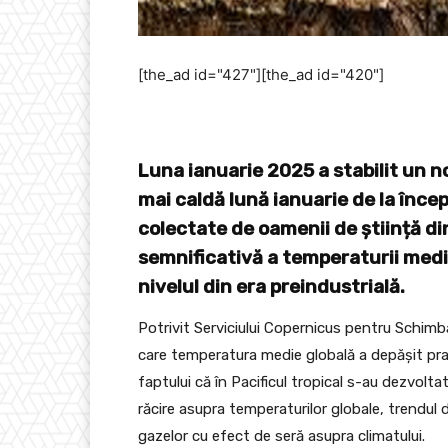
[the_ad id="427"][the_ad id="420"]
Luna ianuarie 2025 a stabilit un n
mai caldă lună ianuarie de la înc
colectate de oamenii de știință di
semnificativă a temperaturii medii
nivelul din era preindustrială.
Potrivit Serviciului Copernicus pentru Schimbă
care temperatura medie globală a depășit pragu
faptului că în Pacificul tropical s-au dezvolt
răcire asupra temperaturilor globale, trendul d
gazelor cu efect de seră asupra climatului.