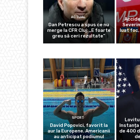
ACTUAL
Accide
Dan Petrescu a spus ce nu
Severin
merge la CFR Cluj: „E foarte
luat foc,
greu să ceri rezultate”
SPORT
Lovitu
David Popovici, favorit la
Instanța 
aur la Europene. Americanii
de 400 d
au anticipat podiumul
de