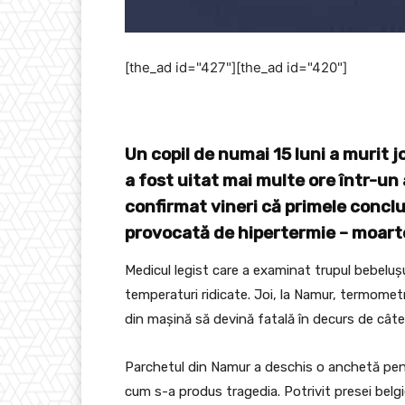
[the_ad id="427"][the_ad id="420"]
Un copil de numai 15 luni a murit 
a fost uitat mai multe ore într-un 
confirmat vineri că primele conclu
provocată de hipertermie – moarte
Medicul legist care a examinat trupul bebelușu
temperaturi ridicate. Joi, la Namur, termometr
din mașină să devină fatală în decurs de câte
Parchetul din Namur a deschis o anchetă pent
cum s-a produs tragedia. Potrivit presei belgien