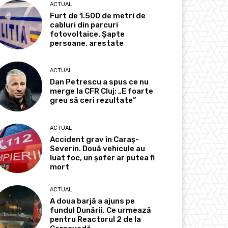
ACTUAL
Furt de 1.500 de metri de
cabluri din parcuri
fotovoltaice. Șapte
persoane, arestate
ACTUAL
Dan Petrescu a spus ce nu
merge la CFR Cluj: „E foarte
greu să ceri rezultate”
ACTUAL
Accident grav în Caraș-
Severin. Două vehicule au
luat foc, un șofer ar putea fi
mort
ACTUAL
A doua barjă a ajuns pe
fundul Dunării. Ce urmează
pentru Reactorul 2 de la