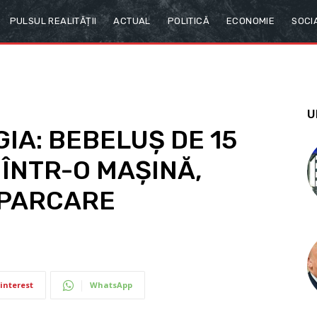
PULSUL REALITĂȚII
ACTUAL
POLITICĂ
ECONOMIE
SOCI
U
GIA: BEBELUȘ DE 15
 ÎNTR-O MAȘINĂ,
N PARCARE
interest
WhatsApp