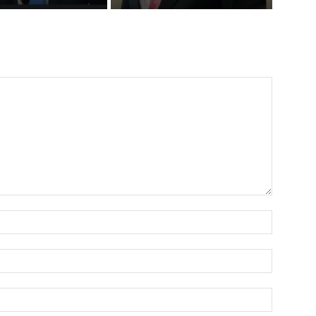
Nume:*
Email:*
Website: