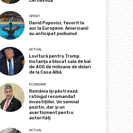
Cernavodă
SPORT
David Popovici, favorit la
aur la Europene. Americanii
au anticipat podiumul
ACTUAL
Lovitură pentru Trump.
Instanța a blocat sala de bal
de 400 de milioane de dolari
de la Casa Albă
ECONOMIE
România își păstrează
ratingul recomandat
investițiilor. Un semnal
pozitiv, dar și un
avertisment pentru
autorități
ACTUAL