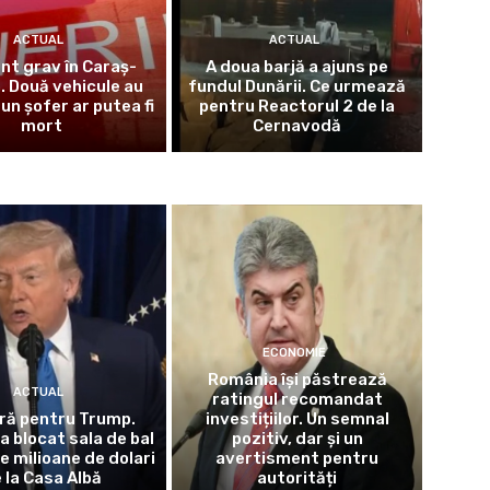
ACTUAL
ACTUAL
nt grav în Caraș-
A doua barjă a ajuns pe
. Două vehicule au
fundul Dunării. Ce urmează
 un șofer ar putea fi
pentru Reactorul 2 de la
mort
Cernavodă
ECONOMIE
România își păstrează
ACTUAL
ratingul recomandat
ră pentru Trump.
investițiilor. Un semnal
a blocat sala de bal
pozitiv, dar și un
e milioane de dolari
avertisment pentru
 la Casa Albă
autorități