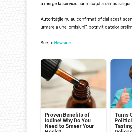
a merge la serviciu, iar micuțul a rămas singu
Autoritățile nu au confirmat oficial acest scen
urmare a unei omisiuni”, potrivit datelor prelim
Sursa:
Newsinn
Proven Benefits of
Turns 
Iodine! Why Do You
Politic
Need to Smear Your
Tastin
Heels?
Delica