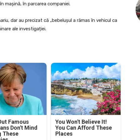
r în mașină, în parcarea companiei.
ariu, dar au precizat că „bebelușul a rămas în vehicul ca
inare ale investigației.
Out Famous
You Won't Believe It!
ians Don't Mind
You Can Afford These
g These
Places
cies