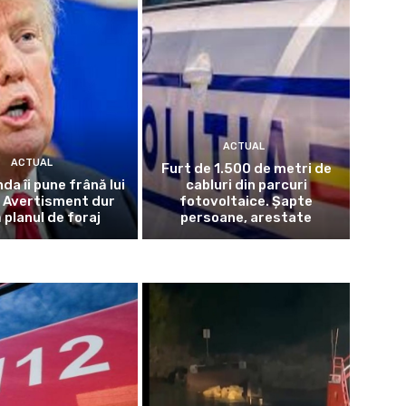
ACTUAL
ACTUAL
Furt de 1.500 de metri de
da îi pune frână lui
cabluri din parcuri
 Avertisment dur
fotovoltaice. Șapte
 planul de foraj
persoane, arestate