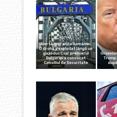
ACTUAL
Alertă la granița României.
O dronă a explodat lângă un
gazoduct, iar premierul
Groenlan
Bulgariei a convocat
Trump.
Consiliul de Securitate
după