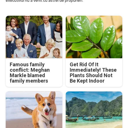
executivul nu a venit cu astfel de propuneri.
Famous family
Get Rid Of It
conflict: Meghan
Immediately! These
Markle blamed
Plants Should Not
family members
Be Kept Indoor