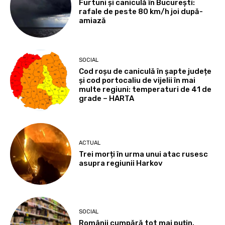
Furtuni și caniculă în București:
rafale de peste 80 km/h joi după-
amiază
SOCIAL
Cod roșu de caniculă în șapte județe
și cod portocaliu de vijelii în mai
multe regiuni: temperaturi de 41 de
grade – HARTA
ACTUAL
Trei morți în urma unui atac rusesc
asupra regiunii Harkov
SOCIAL
Românii cumpără tot mai puțin.