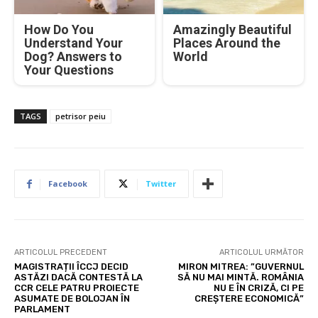
How Do You
Amazingly Beautiful
Understand Your
Places Around the
Dog? Answers to
World
Your Questions
TAGS
petrisor peiu
Facebook
Twitter
ARTICOLUL PRECEDENT
ARTICOLUL URMĂTOR
MAGISTRAȚII ÎCCJ DECID
MIRON MITREA: ”GUVERNUL
ASTĂZI DACĂ CONTESTĂ LA
SĂ NU MAI MINTĂ. ROMÂNIA
CCR CELE PATRU PROIECTE
NU E ÎN CRIZĂ, CI PE
ASUMATE DE BOLOJAN ÎN
CREȘTERE ECONOMICĂ”
PARLAMENT