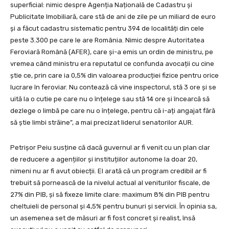
superficial: nimic despre Agenția Națională de Cadastru și
Publicitate Imobiliară, care stă de ani de zile pe un miliard de euro
și a făcut cadastru sistematic pentru 394 de localități din cele
peste 3.300 pe care le are România. Nimic despre Autoritatea
Feroviară Română (AFER), care și-a emis un ordin de ministru, pe
vremea când ministru era reputatul ce confunda avocații cu cine
știe ce, prin care ia 0,5% din valoarea producției fizice pentru orice
lucrare în feroviar. Nu contează că vine inspectorul, stă 3 ore și se
uită la o cutie pe care nu o înțelege sau stă 14 ore și încearcă să
dezlege o limbă pe care nu o înțelege, pentru că i-ați angajat fără
să știe limbi străine”, a mai precizat liderul senatorilor AUR.
Petrișor Peiu susține că dacă guvernul ar fi venit cu un plan clar
de reducere a agențiilor și instituțiilor autonome la doar 20,
nimeni nu ar fi avut obiecții. El arată că un program credibil ar fi
trebuit să pornească de la nivelul actual al veniturilor fiscale, de
27% din PIB, și să fixeze limite clare: maximum 8% din PIB pentru
cheltuieli de personal și 4,5% pentru bunuri și servicii. În opinia sa,
un asemenea set de măsuri ar fi fost concret și realist, însă