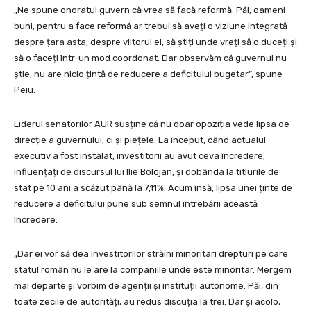
„Ne spune onoratul guvern că vrea să facă reformă. Păi, oameni
buni, pentru a face reformă ar trebui să aveți o viziune integrată
despre țara asta, despre viitorul ei, să știți unde vreți să o duceți și
să o faceți într-un mod coordonat. Dar observăm că guvernul nu
știe, nu are nicio țintă de reducere a deficitului bugetar”, spune
Peiu.
Liderul senatorilor AUR susține că nu doar opoziția vede lipsa de
direcție a guvernului, ci și piețele. La început, când actualul
executiv a fost instalat, investitorii au avut ceva încredere,
influențați de discursul lui Ilie Bolojan, și dobânda la titlurile de
stat pe 10 ani a scăzut până la 7,11%. Acum însă, lipsa unei ținte de
reducere a deficitului pune sub semnul întrebării această
încredere.
„Dar ei vor să dea investitorilor străini minoritari drepturi pe care
statul român nu le are la companiile unde este minoritar. Mergem
mai departe și vorbim de agenții și instituții autonome. Păi, din
toate zecile de autorități, au redus discuția la trei. Dar și acolo,