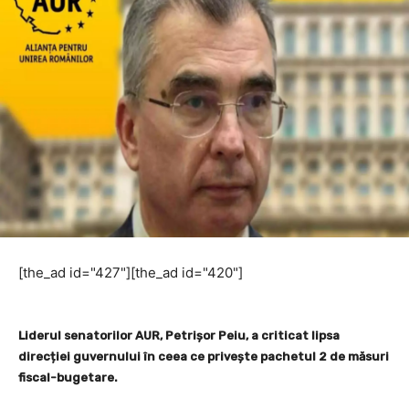
[the_ad id="427"][the_ad id="420"]
Liderul senatorilor AUR, Petrișor Peiu, a criticat lipsa
direcției guvernului în ceea ce privește pachetul 2 de măsuri
fiscal-bugetare.