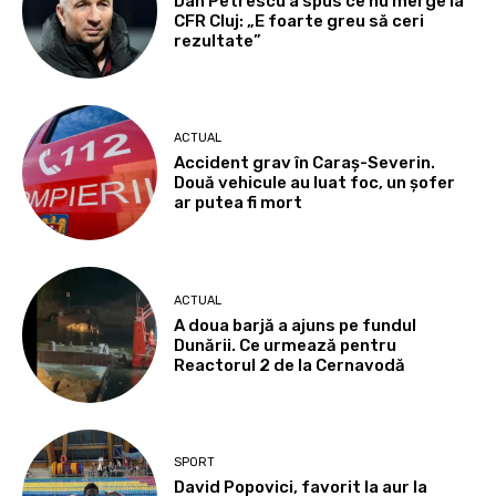
Dan Petrescu a spus ce nu merge la
CFR Cluj: „E foarte greu să ceri
rezultate”
ACTUAL
Accident grav în Caraș-Severin.
Două vehicule au luat foc, un șofer
ar putea fi mort
ACTUAL
A doua barjă a ajuns pe fundul
Dunării. Ce urmează pentru
Reactorul 2 de la Cernavodă
SPORT
David Popovici, favorit la aur la