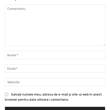
Comentariu:
Nu
Ema
Web
Salvați numele meu, adresa de e-mail și site-ul web în acest
browser pentru data viitoare i comentariu.