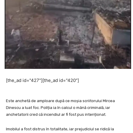
[the_ad id="427"][the_ad id="420"]
Este anchetă de amploare după ce moșia scriitorului Mircea
Dinescu a luat foc. Poliția ia în calcul o mână criminală, iar
anchetatorii cred că incendiul ar fi fost pus intenționat.
Imobilul a fost distrus în totalitate, iar prejudiciul se ridică la