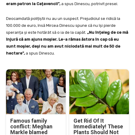
eram patron la Cațavencii”,
a spus Dinescu, potrivit presei.
Deocamdată polițiștii nu au un suspect. Prejudiciul se ridică la
100.000 de euro, însă Mircea Dinescu spune că nu își pierde
speranța și este hotărât să o ia de la capăt.
„Nu înțeleg de ce mă
înjură că am ajuns moșier. Le-a rămas ăstora în cap că eu
sunt moșier, deși nu am avut niciodată mai mult de 50 de
hectare”,
a spus Dinescu.
Famous family
Get Rid Of It
conflict: Meghan
Immediately! These
Markle blamed
Plants Should Not