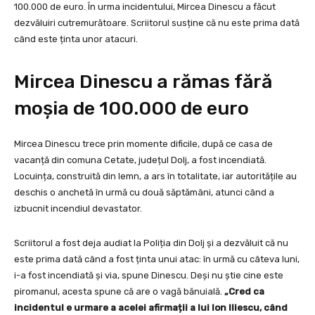
100.000 de euro. În urma incidentului, Mircea Dinescu a făcut
dezvăluiri cutremurătoare. Scriitorul susține că nu este prima dată
când este ținta unor atacuri.
Mircea Dinescu a rămas fără
moșia de 100.000 de euro
Mircea Dinescu trece prin momente dificile, după ce casa de
vacanță din comuna Cetate, județul Dolj, a fost incendiată.
Locuința, construită din lemn, a ars în totalitate, iar autoritățile au
deschis o anchetă în urmă cu două săptămâni, atunci când a
izbucnit incendiul devastator.
Scriitorul a fost deja audiat la Poliția din Dolj și a dezvăluit că nu
este prima dată când a fost ținta unui atac: în urmă cu câteva luni,
i-a fost incendiată și via, spune Dinescu. Deși nu știe cine este
piromanul, acesta spune că are o vagă bănuială.
„Cred ca
incidentul e urmare a acelei afirmații a lui Ion Iliescu, când