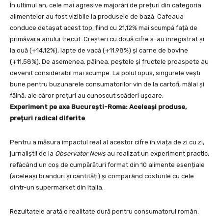
În ultimul an, cele mai agresive majorări de prețuri din categoria
alimentelor au fost vizibile la produsele de bază. Cafeaua
conduce detașat acest top, fiind cu 21,12% mai scumpă față de
primăvara anului trecut. Creșteri cu două cifre s-au înregistrat și
la ouă (+14,12%), lapte de vacă (+11,98%) și carne de bovine
(+11,58%). De asemenea, pâinea, peștele și fructele proaspete au
devenit considerabil mai scumpe. La polul opus, singurele vești
bune pentru buzunarele consumatorilor vin de la cartofi, mălai și
făină, ale căror prețuri au cunoscut scăderi ușoare.
Experiment pe axa București-Roma: Aceleași produse,
prețuri radical diferite
Pentru a măsura impactul real al acestor cifre în viața de zi cu zi,
jurnaliștii de la
Observator News
au realizat un experiment practic,
refăcând un coș de cumpărături format din 10 alimente esențiale
(aceleași branduri și cantități) și comparând costurile cu cele
dintr-un supermarket din Italia.
Rezultatele arată o realitate dură pentru consumatorul român: