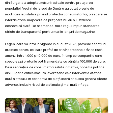
din Bulgaria a adoptat măsuri radicale pentru protejarea
populației. Vecinii de la sud de Dunăre au votat o serie de
modificări legislative privind protecția consumatorilor, prin care se
interzic oficial majorările de preț care nu au o justificare
economică clară. De asemenea, noile reguli impun standarde
stricte de transparență pentru marile lanțuri de magazine.
Legea, care va intra în vigoare în august 2026, prevede sancțiuni
drastice pentru cei care profită de criză: persoanele fizice riscă
amenzi între 1.000 și 10.000 de euro, în timp ce companiile care
speculează prețurile pot fi amendate cu până la 100.000 de euro.
Deși asociațiile de consumatori salută inițiativa, opoziția politică
din Bulgaria critică măsura, avertizând că o intervenție atât de
dură a statului în economia de piață liberă ar putea genera efecte
adverse, inclusiv riscul de a stimula și mai mult inflația.