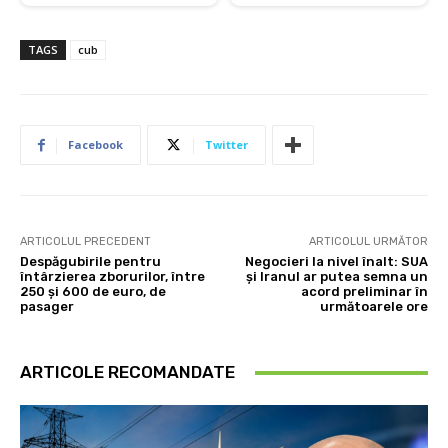
TAGS
cub
Facebook
Twitter
ARTICOLUL PRECEDENT
ARTICOLUL URMĂTOR
Despăgubirile pentru
Negocieri la nivel înalt: SUA
întârzierea zborurilor, între
și Iranul ar putea semna un
250 și 600 de euro, de
acord preliminar în
pasager
următoarele ore
ARTICOLE RECOMANDATE