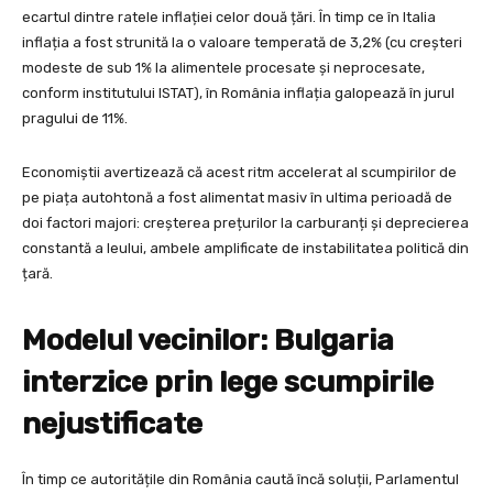
ecartul dintre ratele inflației celor două țări. În timp ce în Italia
inflația a fost strunită la o valoare temperată de 3,2% (cu creșteri
modeste de sub 1% la alimentele procesate și neprocesate,
conform institutului ISTAT), în România inflația galopează în jurul
pragului de 11%.
Economiștii avertizează că acest ritm accelerat al scumpirilor de
pe piața autohtonă a fost alimentat masiv în ultima perioadă de
doi factori majori: creșterea prețurilor la carburanți și deprecierea
constantă a leului, ambele amplificate de instabilitatea politică din
țară.
Modelul vecinilor: Bulgaria
interzice prin lege scumpirile
nejustificate
În timp ce autoritățile din România caută încă soluții, Parlamentul