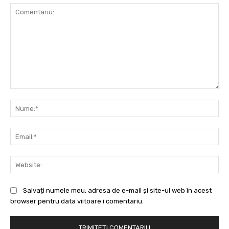
Comentariu:
Nu
Ema
Web
Salvați numele meu, adresa de e-mail și site-ul web în acest
browser pentru data viitoare i comentariu.