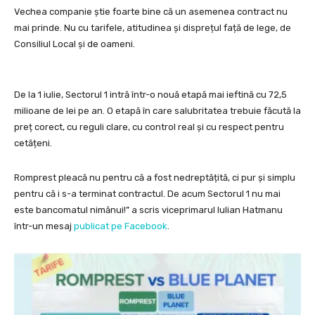
Vechea companie știe foarte bine că un asemenea contract nu
mai prinde. Nu cu tarifele, atitudinea și disprețul față de lege, de
Consiliul Local și de oameni.
De la 1 iulie, Sectorul 1 intră într-o nouă etapă mai ieftină cu 72,5
milioane de lei pe an. O etapă în care salubritatea trebuie făcută la
preț corect, cu reguli clare, cu control real și cu respect pentru
cetățeni.
Romprest pleacă nu pentru că a fost nedreptățită, ci pur și simplu
pentru că i s-a terminat contractul. De acum Sectorul 1 nu mai
este bancomatul nimănui!” a scris viceprimarul Iulian Hatmanu
într-un mesaj
publicat pe Facebook
.