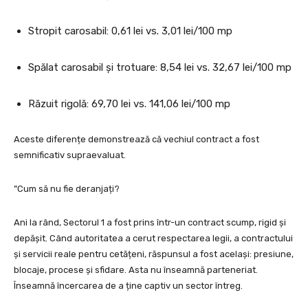
Stropit carosabil: 0,61 lei vs. 3,01 lei/100 mp
Spălat carosabil și trotuare: 8,54 lei vs. 32,67 lei/100 mp
Răzuit rigolă: 69,70 lei vs. 141,06 lei/100 mp
Aceste diferențe demonstrează că vechiul contract a fost
semnificativ supraevaluat.
”Cum să nu fie deranjați?
Ani la rând, Sectorul 1 a fost prins într-un contract scump, rigid și
depășit. Când autoritatea a cerut respectarea legii, a contractului
și servicii reale pentru cetățeni, răspunsul a fost același: presiune,
blocaje, procese și sfidare. Asta nu înseamnă parteneriat.
Înseamnă încercarea de a ține captiv un sector întreg.