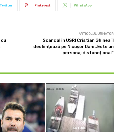
Twitter
Pinterest
WhatsApp
ARTICOLUL URMĂTOR
 cu
Scandal în USR! Cristian Ghinea îl
n
desființează pe Nicușor Dan: „Este un
personaj disfuncțional”
ACTUAL