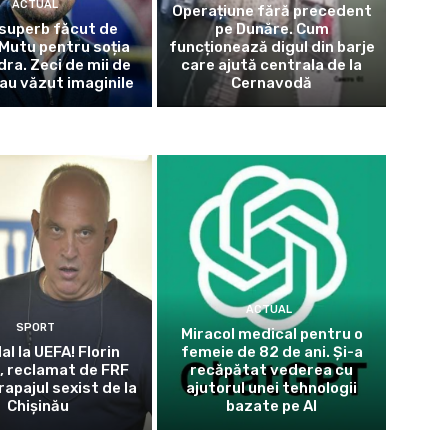
ACTUAL
Operațiune fără precedent
superb făcut de
pe Dunăre. Cum
Mutu pentru soția
funcționează digul din barje
dra. Zeci de mii de
care ajută centrala de la
au văzut imaginile
Cernavodă
ACTUAL
SPORT
Miracol medical pentru o
l la UEFA! Florin
femeie de 82 de ani. Și-a
, reclamat de FRF
recăpătat vederea cu
apajul sexist de la
ajutorul unei tehnologii
Chișinău
bazate pe AI