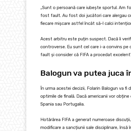
„Sunt o persoană care iubește sportul. Am fos
fost fault. Au fost doi jucători care alergau 
fiecare mișcare astfel încât să-l calci intenți
Acest arbitru este puțin suspect. Dacă îi verif
controverse. Eu sunt cel care i-a convins pe c
fault și consider că FIFA a procedat excelent”,
Balogun va putea juca î
În urma acestei decizii, Folarin Balogun va fi 
optimile de finală. Dacă americanii vor obține c
Spania sau Portugalia.
Hotărârea FIFA a generat numeroase discuții, 
modificare a sancțiunii sale disciplinare, însă în