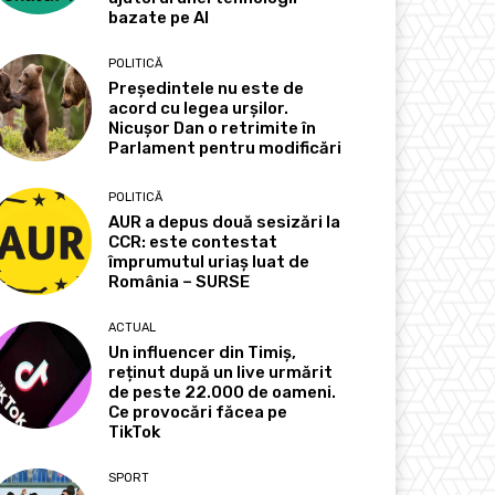
bazate pe AI
POLITICĂ
Președintele nu este de
acord cu legea urșilor.
Nicușor Dan o retrimite în
Parlament pentru modificări
POLITICĂ
AUR a depus două sesizări la
CCR: este contestat
împrumutul uriaș luat de
România – SURSE
ACTUAL
Un influencer din Timiș,
reținut după un live urmărit
de peste 22.000 de oameni.
Ce provocări făcea pe
TikTok
SPORT