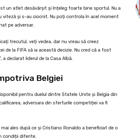
t un atlet desăvârșit și înțeleg foarte bine sportul. Nu a
cu viteză și s-au ciocnit. Nu poți controla în acel moment
onat pe adversar.
icați trecutul, veți vedea, dar nu vreau să creez
ei de la FIFA să ia această decizie. Nu cred că a fost
 a declarat liderul de la Casa Albă.
mpotriva Belgiei
disponibil pentru duelul dintre Statele Unite și Belgia din
alificarea, adversara din sferturile competiției va fi
mai ales după ce și Cristiano Ronaldo a beneficiat de o
 condiții diferite.