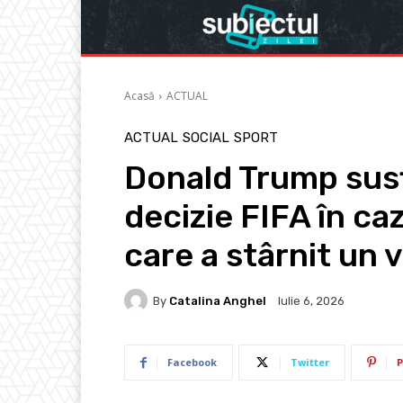
Acasă
ACTUAL
ACTUAL
SOCIAL
SPORT
Donald Trump susț
decizie FIFA în ca
care a stârnit un 
By
Catalina Anghel
Iulie 6, 2026
Facebook
Twitter
P