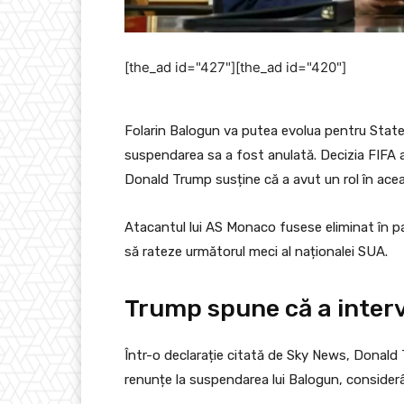
[the_ad id="427"][the_ad id="420"]
Folarin Balogun va putea evolua pentru Statel
suspendarea sa a fost anulată. Decizia FIFA a
Donald Trump susține că a avut un rol în ace
Atacantul lui AS Monaco fusese eliminat în pa
să rateze următorul meci al naționalei SUA.
Trump spune că a interv
Într-o declarație citată de Sky News, Donald T
renunțe la suspendarea lui Balogun, consider