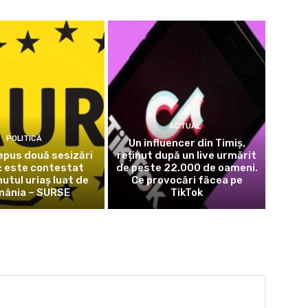
ACTUAL
POLITICĂ
Un influencer din Timiș,
epus două sesizări
reținut după un live urmărit
: este contestat
de peste 22.000 de oameni.
utul uriaș luat de
Ce provocări făcea pe
ânia – SURSE
TikTok