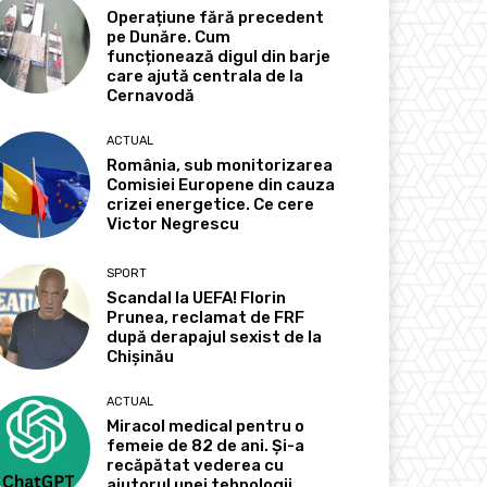
Operațiune fără precedent
pe Dunăre. Cum
funcționează digul din barje
care ajută centrala de la
Cernavodă
ACTUAL
România, sub monitorizarea
Comisiei Europene din cauza
crizei energetice. Ce cere
Victor Negrescu
SPORT
Scandal la UEFA! Florin
Prunea, reclamat de FRF
după derapajul sexist de la
Chișinău
ACTUAL
Miracol medical pentru o
femeie de 82 de ani. Și-a
recăpătat vederea cu
ajutorul unei tehnologii