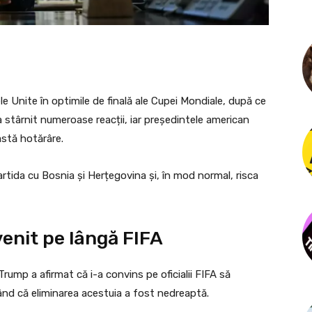
e Unite în optimile de finală ale Cupei Mondiale, după ce
 stârnit numeroase reacții, iar președintele american
astă hotărâre.
rtida cu Bosnia și Herțegovina și, în mod normal, risca
enit pe lângă FIFA
rump a afirmat că i-a convins pe oficialii FIFA să
ând că eliminarea acestuia a fost nedreaptă.