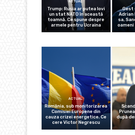
ACTUAL
Trump: Rusia ar putea lovi
Gest 
un stat NATO în această
Adrian 
toamnă. Ce spune despre
sa, San
armele pentru Ucraina
oameni 
ACTUAL
România, sub monitorizarea
Scanda
Comisiei Europene din
Prunea
cauza crizei energetice. Ce
după der
cere Victor Negrescu