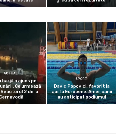
ACTUAL
SPORT
 barjă a ajuns pe
unării. Ce urmează
David Popovici, favorit la
 Reactorul 2 de la
aur la Europene. Americanii
Cernavodă
au anticipat podiumul