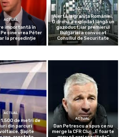
ACTUAL
Alertă la granița României.
ACTUAL
O dronă a explodat lângă un
e importantă în
gazoduct, iar premierul
 Pe cine vrea Péter
Bulgariei a convocat
r la președinție
Consiliul de Securitate
ACTUAL
ACTUAL
 1.500 de metri de
uri din parcuri
Dan Petrescu a spus ce nu
voltaice. Șapte
merge la CFR Cluj: „E foarte
oane, arestate
greu să ceri rezultate”