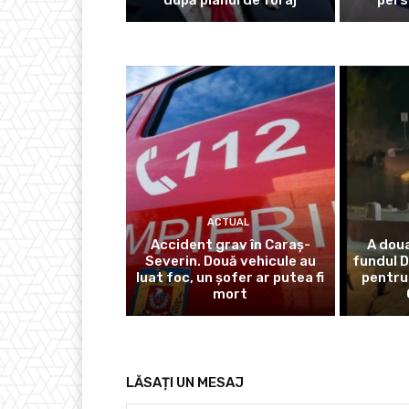
ACTUAL
Accident grav în Caraș-
A doua
Severin. Două vehicule au
fundul D
luat foc, un șofer ar putea fi
pentru
mort
LĂSAȚI UN MESAJ