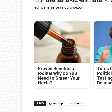
cantonamentului de vară. Venirea lui Meleke fa
echipei înaintea noului sezon.
Proven Benefits of
Turns 
Iodine! Why Do You
Politic
Need to Smear Your
Tastin
Heels?
Delica
TAGS
gaziantep
mirel radoi