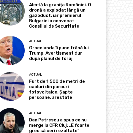
Alertă la granița României. O
dronă a explodat lângă un
gazoduct, iar premierul
Bulgariei a convocat
Consiliul de Securitate
ACTUAL
Groenlanda îi pune frână lui
Trump. Avertisment dur
după planul de foraj
ACTUAL
Furt de 1.500 de metri de
cabluri din parcuri
fotovoltaice. Șapte
persoane, arestate
ACTUAL
Dan Petrescu a spus ce nu
merge la CFR Cluj: „E foarte
greu să ceri rezultate”