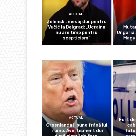
ACTUAL
Zelenski, mesaj dur pentru
Vučić la Belgrad: „Ucraina
Mutar
nu are timp pentru
Ungaria.
scepticism”
Magya
ACTUAL
Furt de
Groenlanda îi pune frână lui
cabl
Trump. Avertisment dur
foto
după planul de foraj
pers