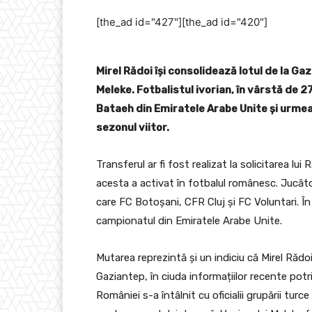
[the_ad id="427"][the_ad id="420"]
Mirel Rădoi își consolidează lotul de la Ga
Meleke. Fotbalistul ivorian, în vârstă de 2
Bataeh din Emiratele Arabe Unite și urme
sezonul viitor.
Transferul ar fi fost realizat la solicitarea lu
acesta a activat în fotbalul românesc. Jucător
care FC Botoșani, CFR Cluj și FC Voluntari. În u
campionatul din Emiratele Arabe Unite.
Mutarea reprezintă și un indiciu că Mirel Răd
Gaziantep, în ciuda informațiilor recente potriv
României s-a întâlnit cu oficialii grupării turc