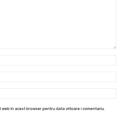
Nume:*
Email:*
Website:
l web în acest browser pentru data viitoare i comentariu.