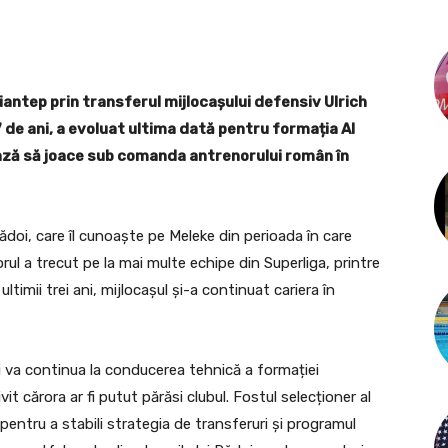
ziantep prin transferul mijlocașului defensiv Ulrich
7 de ani, a evoluat ultima dată pentru formația Al
ază să joace sub comanda antrenorului român în
i Rădoi, care îl cunoaște pe Meleke din perioada în care
ul a trecut pe la mai multe echipe din Superliga, printre
ltimii trei ani, mijlocașul și-a continuat cariera în
oi va continua la conducerea tehnică a formației
it cărora ar fi putut părăsi clubul. Fostul selecționer al
e pentru a stabili strategia de transferuri și programul