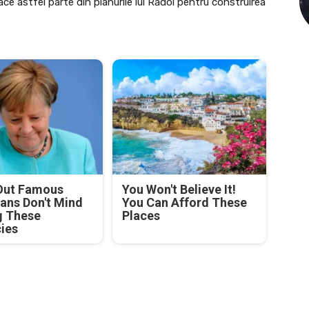
ce astfel parte din planurile lui Rădoi pentru construirea
Out Famous
You Won't Believe It!
ians Don't Mind
You Can Afford These
g These
Places
cies