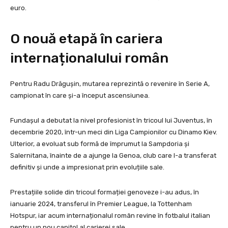
euro.
O nouă etapă în cariera
internaționalului român
Pentru Radu Drăgușin, mutarea reprezintă o revenire în Serie A,
campionat în care și-a început ascensiunea.
Fundașul a debutat la nivel profesionist în tricoul lui Juventus, în
decembrie 2020, într-un meci din Liga Campionilor cu Dinamo Kiev.
Ulterior, a evoluat sub formă de împrumut la Sampdoria și
Salernitana, înainte de a ajunge la Genoa, club care l-a transferat
definitiv și unde a impresionat prin evoluțiile sale.
Prestațiile solide din tricoul formației genoveze i-au adus, în
ianuarie 2024, transferul în Premier League, la Tottenham
Hotspur, iar acum internaționalul român revine în fotbalul italian
pentru un nou capitol al carierei sale.