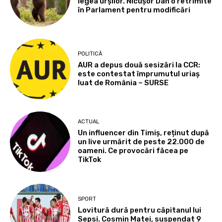
legea urșilor. Nicușor Dan o retrimite
în Parlament pentru modificări
POLITICĂ
AUR a depus două sesizări la CCR:
este contestat împrumutul uriaș
luat de România – SURSE
ACTUAL
Un influencer din Timiș, reținut după
un live urmărit de peste 22.000 de
oameni. Ce provocări făcea pe
TikTok
SPORT
Lovitură dură pentru căpitanul lui
Sepsi. Cosmin Matei, suspendat 9