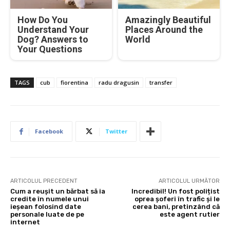
How Do You
Amazingly Beautiful
Understand Your
Places Around the
Dog? Answers to
World
Your Questions
TAGS
cub
fiorentina
radu dragusin
transfer
Facebook
Twitter
ARTICOLUL PRECEDENT
ARTICOLUL URMĂTOR
Cum a reușit un bărbat să ia
Incredibil! Un fost polițist
credite în numele unui
oprea șoferi în trafic și le
ieșean folosind date
cerea bani, pretinzând că
personale luate de pe
este agent rutier
internet