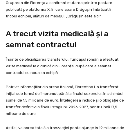
Gruparea din Florența a confirmat mutarea printr-o postare
publicată pe platforma X, în care apare Drăgușin îmbrăcat în
tricoul echipei, alături de mesajul: „Drăgușin este aici”.
A trecut vizita medicală și a
semnat contractul
Înainte de oficializarea transferului, fundașul român a efectuat
vizita medicală la o clinică din Florența, după care a semnat
contractul cu noua sa echipă.
Potrivit informațiilor din presa italiană, Fiorentina l-a transferat
inițial sub formă de împrumut până la finalul sezonului, în schimbul
sumei de 1,5 milioane de euro. Înțelegerea include și o obligație de
transfer definitiv la finalul stagiunii 2026-2027, pentru încă 17,5
milioane de euro.
Astfel, valoarea totală a tranzacției poate ajunge la 19 milioane de