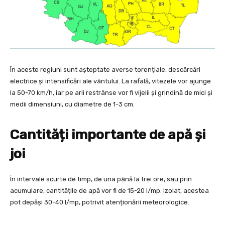
În aceste regiuni sunt așteptate averse torențiale, descărcări
electrice și intensificări ale vântului. La rafală, vitezele vor ajunge
la 50-70 km/h, iar pe arii restrânse vor fi vijelii și grindină de mici și
medii dimensiuni, cu diametre de 1-3 cm.
Cantități importante de apă și
joi
În intervale scurte de timp, de una până la trei ore, sau prin
acumulare, cantitățile de apă vor fi de 15-20 l/mp. Izolat, acestea
pot depăși 30-40 l/mp, potrivit atenționării meteorologice.