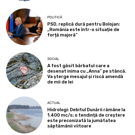
POLITICĂ
PSD, replică dură pentru Bolojan:
„România este într-o situație de
forță majoră”
SOCIAL
A fost găsit bărbatul care a
desenat inima cu „Anna” pe stâncă.
Va șterge mesajul și riscă amendă
de mii de lei
ACTUAL
Hidrologi: Debitul Dunării rămâne la
1.400 mc/s; o tendință de creștere
este preconizată la jumătatea
săptămânii viitoare