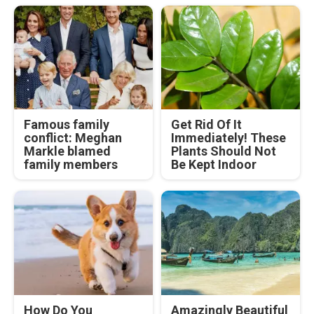
Famous family
Get Rid Of It
conflict: Meghan
Immediately! These
Markle blamed
Plants Should Not
family members
Be Kept Indoor
How Do You
Amazingly Beautiful