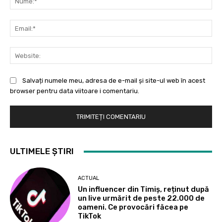
Ema
Web
Salvați numele meu, adresa de e-mail și site-ul web în acest
browser pentru data viitoare i comentariu.
ULTIMELE ȘTIRI
ACTUAL
Un influencer din Timiș, reținut după
un live urmărit de peste 22.000 de
oameni. Ce provocări făcea pe
TikTok