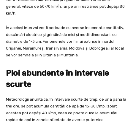
general, viteze de 50-70 km/h, iar pe arii restrânse pot depăși 80
km/h.
În același interval vor fi perioade cu averse însemnate cantitativ,
descărcări electrice și grindină de mici și medii dimensiuni, cu
diametre de 1-3 cm. Fenomenele vor fi mai extinse în nordul
Crișanei, Maramureș, Transilvania, Moldova și Dobrogea, iar local
se vor semnala și în Oltenia și Muntenia.
Ploi abundente în intervale
scurte
Meteorologii anunță că, în intervale scurte de timp, de una până la
trei ore, se pot acumula cantități de apă de 15-30 l/mp. Izolat,
acestea pot depăși 40 l/mp, ceea ce poate duce la acumulări
rapide de apă în zonele afectate de averse puternice.