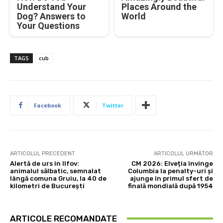
Understand Your
Places Around the
Dog? Answers to
World
Your Questions
TAGS
cub
Facebook
Twitter
ARTICOLUL PRECEDENT
ARTICOLUL URMĂTOR
Alertă de urs în Ilfov:
CM 2026: Elveția învinge
animalul sălbatic, semnalat
Columbia la penalty-uri și
lângă comuna Gruiu, la 40 de
ajunge în primul sfert de
kilometri de București
finală mondială după 1954
ARTICOLE RECOMANDATE