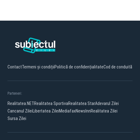
Contact
Termeni și condiții
Politică de confidențialitate
Cod de conduită
Parteneri:
Realitatea.NET
Realitatea Sportiva
Realitatea Star
Adevarul Zilei
Cancanul Zilei
Libertatea Zilei
Mediafax
NewsInn
Realitatea Zilei
Sursa Zilei