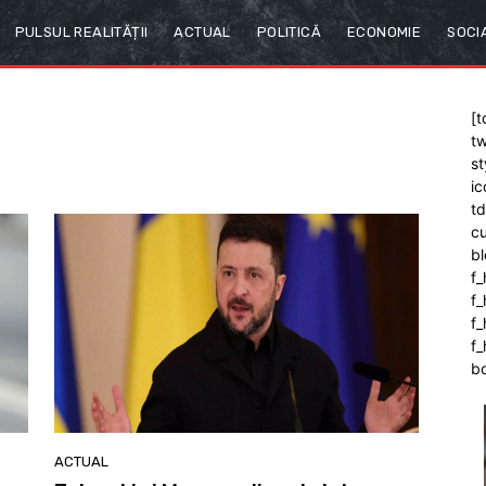
PULSUL REALITĂȚII
ACTUAL
POLITICĂ
ECONOMIE
SOCI
[t
tw
st
ic
t
cu
bl
f_
f
f
f_
b
ACTUAL