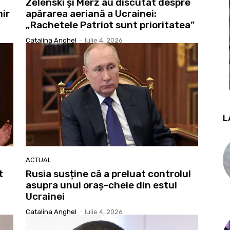
Zelenski și Merz au discutat despre
mir
apărarea aeriană a Ucrainei:
„Rachetele Patriot sunt prioritatea”
Catalina Anghel
-
Iulie 4, 2026
L
ACTUAL
t
Rusia susține că a preluat controlul
asupra unui oraș-cheie din estul
Ucrainei
Catalina Anghel
-
Iulie 4, 2026