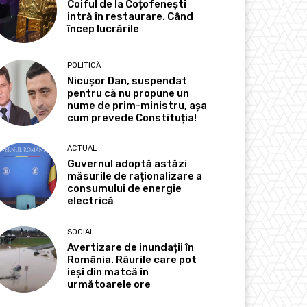
Coiful de la Coțofenești
intră în restaurare. Când
încep lucrările
POLITICĂ
Nicușor Dan, suspendat
pentru că nu propune un
nume de prim-ministru, așa
cum prevede Constituția!
ACTUAL
Guvernul adoptă astăzi
măsurile de raționalizare a
consumului de energie
electrică
SOCIAL
Avertizare de inundații în
România. Râurile care pot
ieși din matcă în
următoarele ore