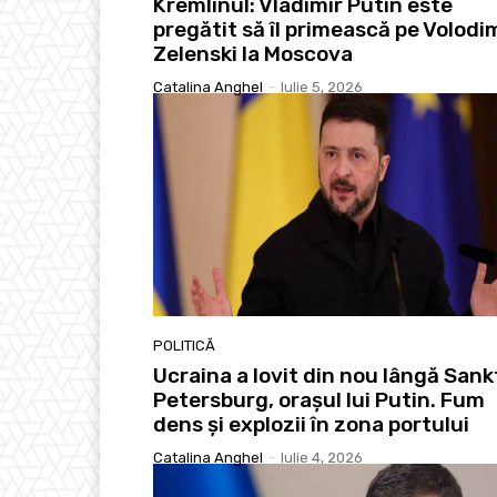
Kremlinul: Vladimir Putin este
pregătit să îl primească pe Volodi
Zelenski la Moscova
Catalina Anghel
-
Iulie 5, 2026
POLITICĂ
Ucraina a lovit din nou lângă Sank
Petersburg, orașul lui Putin. Fum
dens și explozii în zona portului
Catalina Anghel
-
Iulie 4, 2026