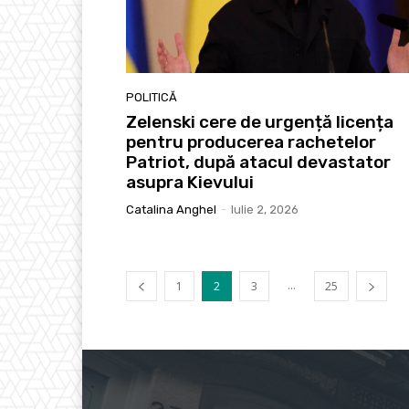
POLITICĂ
Zelenski cere de urgență licența
pentru producerea rachetelor
Patriot, după atacul devastator
asupra Kievului
Catalina Anghel
-
Iulie 2, 2026
...
1
2
3
25