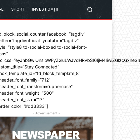
AL
SPORT
INVESTIGAȚII
d_block_social_counter facebook=”tagdiv”
itter=”tagdivofficial” youtube=”tagdiv”
yle=”style8 td-social-boxed td-social-font-
ons”
dc_css=”eyJhbGwiOnsibWFyZ2luLWJvdHRvbSI6IjM4IiwiZGlzcGxhe
stom_title=”Stay Connected”
ock_template_id=”td_block_template_8″
header_font_family=”712″
_header_font_transform=”uppercase”
_header_font_weight=”500″
header_font_size=”17″
order_color=”#dd3333″]
- Advertisement -