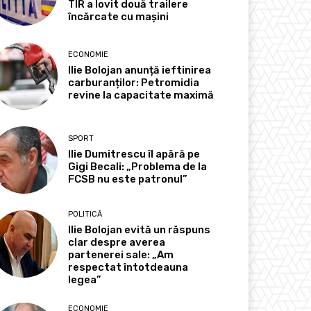
TIR a lovit două trailere
încărcate cu mașini
ECONOMIE
Ilie Bolojan anunță ieftinirea
carburanților: Petromidia
revine la capacitate maximă
SPORT
Ilie Dumitrescu îl apără pe
Gigi Becali: „Problema de la
FCSB nu este patronul”
POLITICĂ
Ilie Bolojan evită un răspuns
clar despre averea
partenerei sale: „Am
respectat întotdeauna
legea”
ECONOMIE