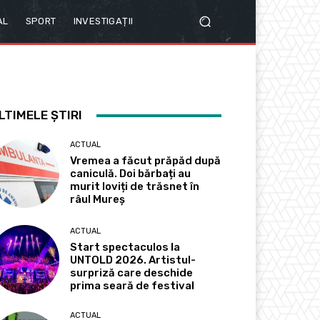
AL
SPORT
INVESTIGAȚII
LTIMELE ȘTIRI
ACTUAL
Vremea a făcut prăpăd după
caniculă. Doi bărbați au
murit loviți de trăsnet în
râul Mureș
ACTUAL
Start spectaculos la
UNTOLD 2026. Artistul-
surpriză care deschide
prima seară de festival
ACTUAL