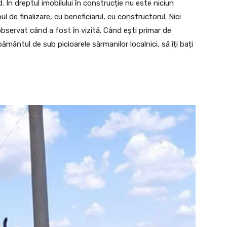
. În dreptul imobilului în construcție nu este niciun
 de finalizare, cu beneficiarul, cu constructorul. Nici
observat când a fost în vizită. Când ești primar de
ământul de sub picioarele sărmanilor localnici, să îți bați