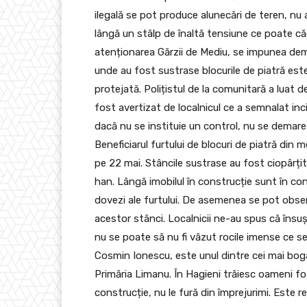
ilegală se pot produce alunecări de teren, nu 
lângă un stâlp de înaltă tensiune ce poate c
atenționarea Gărzii de Mediu, se impunea dem
unde au fost sustrase blocurile de piatră este 
protejată. Polițistul de la comunitară a luat d
fost avertizat de localnicul ce a semnalat inci
dacă nu se instituie un control, nu se demar
Beneficiarul furtului de blocuri de piatră din 
pe 22 mai. Stâncile sustrase au fost ciopârțit
han. Lângă imobilul în construcție sunt în con
dovezi ale furtului. De asemenea se pot obser
acestor stânci. Localnicii ne-au spus că însuși 
nu se poate să nu fi văzut rocile imense ce se
Cosmin Ionescu, este unul dintre cei mai boga
Primăria Limanu. În Hagieni trăiesc oameni fo
construcție, nu le fură din împrejurimi. Este r