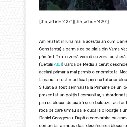
[the_ad id="427"][the_ad id="420"]
Am relatat în luna mai a acestui an cum Dani
Constanța) a permis ca pe plaja din Vama Vec
pământ, într-o zonă vecină cu zona costieră 
(Detalii
AICI
) Garda de Mediu a cerut deschide
același primar a mai permis o enormitate: Medi
Limanu, a fost modificat prin furtul unor bloc
Situația a fost semnalată la Primărie de un lo
prezentat un polițist comunitar, subordonat p
plin cu blocuri de piatră și un buldozer au fos
rocă pe care urmau să le ducă la o locație a un
Daniel Georgescu. După o convorbire cu cineva d
comunitar a impus doar descărcarea blocurilor