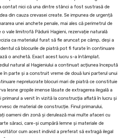
a contat nici că una dintre stânci a fost sustrasă de
ădea din cauza crevasei create. Se impunea de urgență
ararea unei anchete penale, mai ales că perimetrul de
o vale limitrofă Pădurii Hagieni, rezervație naturală
ecizia ca materialul furat să fie aruncat pe câmp, deși a
dentul că blocurile de piatră pot fi furate în continuare
ează o anchetă. Exact acest lucru s-a întâmplat.
mediul natural al Hagieniului a continuat acțiunea începută
e în parte și a construit vreme de două luni parterul unui
tinuare neprelucrate blocuri mari de piatră ce constituie
va lesne gropile imense lăsate de extragerea ilegală a
primarul a venit în vizită la construcția aflată în lucru și
rvesc de material de construcție. Finul primarului,
ți oameni din zonă și derulează mai multe afaceri cu
arte săraci, care-și cumpără lemne și materiale de
evoltător cum acest individ a preferat să extragă ilegal