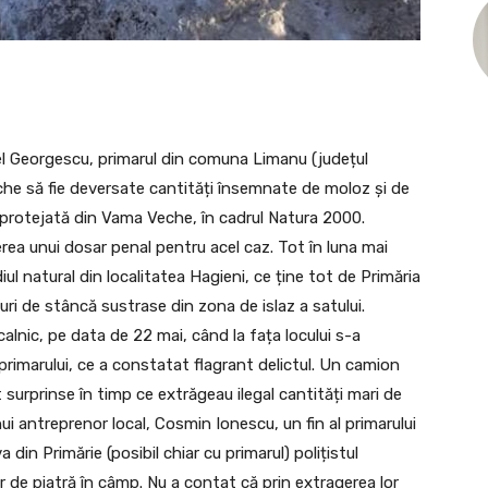
el Georgescu, primarul din comuna Limanu (județul
he să fie deversate cantități însemnate de moloz și de
protejată din Vama Veche, în cadrul Natura 2000.
rea unui dosar penal pentru acel caz. Tot în luna mai
ul natural din localitatea Hagieni, ce ține tot de Primăria
uri de stâncă sustrase din zona de islaz a satului.
calnic, pe data de 22 mai, când la fața locului s-a
rimarului, ce a constatat flagrant delictul. Un camion
t surprinse în timp ce extrăgeau ilegal cantități mari de
ui antreprenor local, Cosmin Ionescu, un fin al primarului
in Primărie (posibil chiar cu primarul) polițistul
 de piatră în câmp. Nu a contat că prin extragerea lor